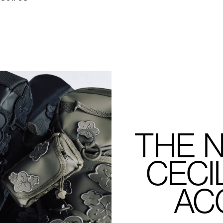
THE 
CECI
AC