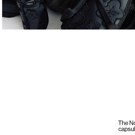
The No
capsul