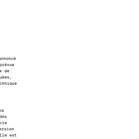
.
nnoncé
prévue
k de
uées,
chnique
sa
des
cie
ersion
lle est