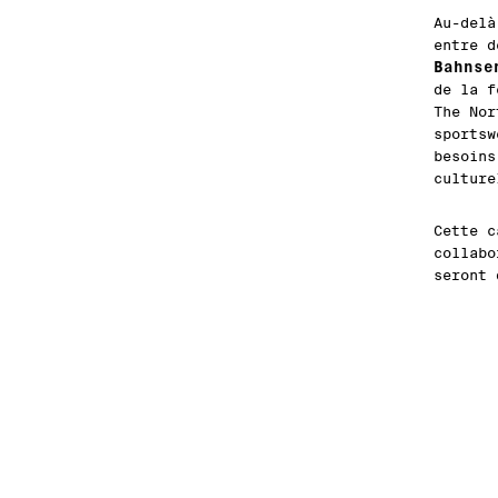
Au-delà
entre d
Bahnse
de la f
The Nor
sportsw
besoins
culture
Cette c
collabo
seront 