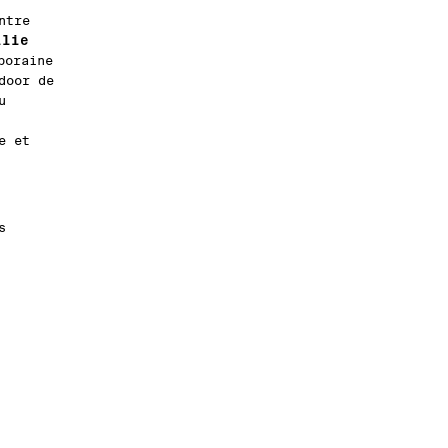
ntre
ilie
poraine
door de
u
e et
s