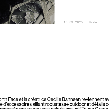
15
.
09
.
2025
|
Mode
rth Face et la créatrice Cecilie Bahnsen reviennent a
e d’accessoires alliant robustesse outdoor et détails c