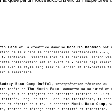
marquée par un nouveau coloris exclusif Taupe Green
rth Face
Cecilie Bahnsen
et la créatrice danoise
ont a
ition de leur capsule d’accessoires printemps/été 2025, 
 12 septembre. Présentée lors de la dernière Fashion Wee
cette collaboration met en avant deux pièces déjà remarq
ées avec le style singulier de Bahnsen et l’expertise te
arque américaine.
Audrey Base Camp Duffel
, interprétation féminine du
The North Face
aire modèle de
, conserve sa solidité et 
ence, tout en intégrant des broderies florales en 3D et 
 raffinés. Conçu en tissu Base Camp imperméable, il asso
Maria Base Camp
sse et détails couture. La pochette
, v
re, reprend ce mélange entre durabilité et romantisme. E