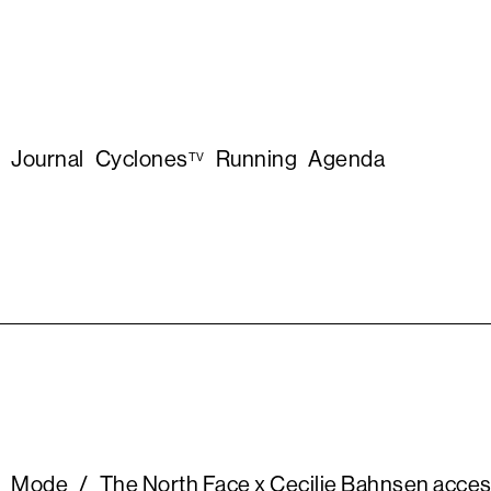
Journal
Cyclones
Running
Agenda
TV
Mode
/
The North Face x Cecilie Bahnsen acce