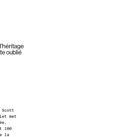
l’héritage
te oublié
 Scott
let met
ée,
t 100
e la