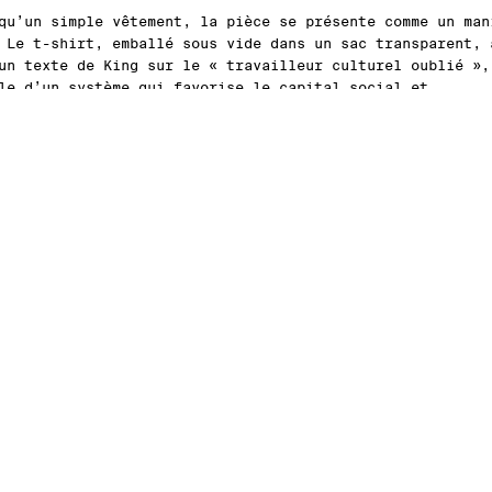
qu’un simple vêtement, la pièce se présente comme un man
 Le t-shirt, emballé sous vide dans un sac transparent, 
un texte de King sur le « travailleur culturel oublié »,
le d’un système qui favorise le capital social et
tionnel. Une affiche recto-verso, signée et numérotée,
pagne pour prolonger cette réflexion sur la marchandisat
rtistique.
 par les archives de Massimo Osti, Scott King revisite l
ues graphiques artisanales de l’icône italienne, mêlant
, impressions brutes et codes du pop art. Ce dialogue en
ivers révèle une affinité profonde : la conviction que l
t peut porter un message, questionner l’époque, voire dé
e 08 sera disponible exclusivement sur
massimoosti.com
d
2025.