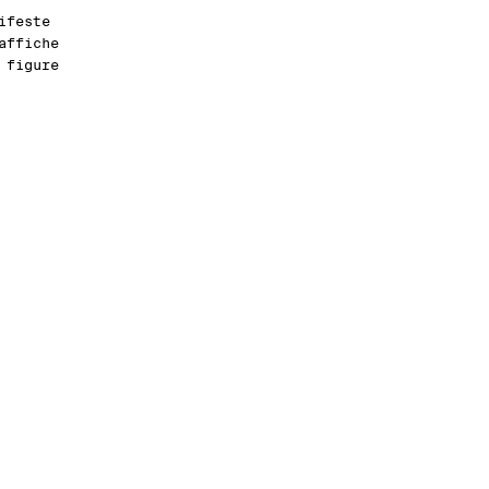
ifeste
affiche
 figure
ion du
es
tre les
e
ranger.
ès le