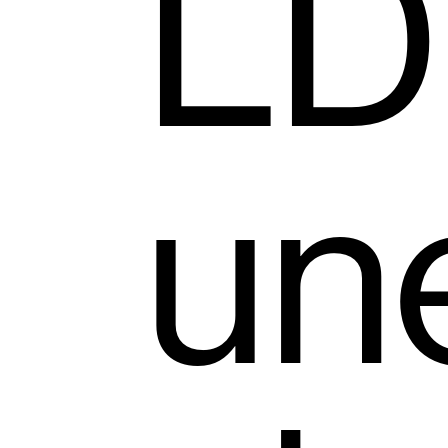
LD
un