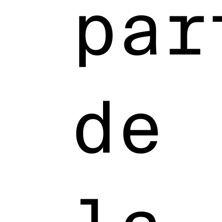
par
de