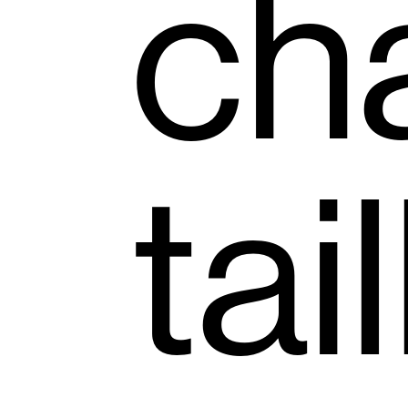
ch
tai