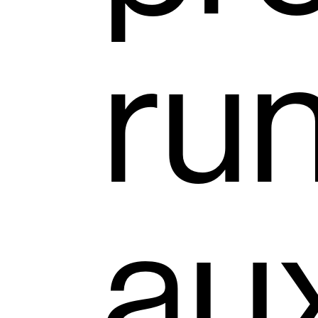
ru
au