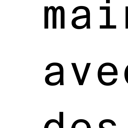
mai
ave
des