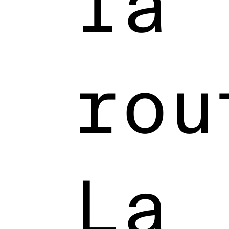
la
rou
La