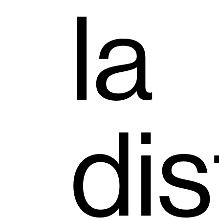
la
dis