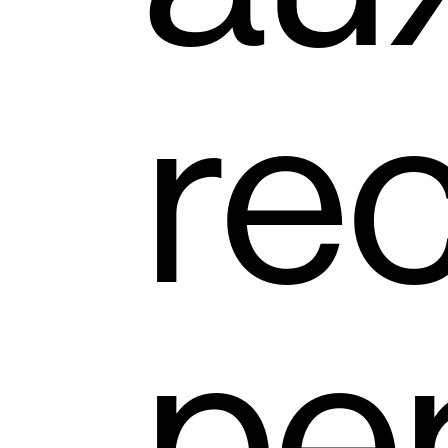
re
pe