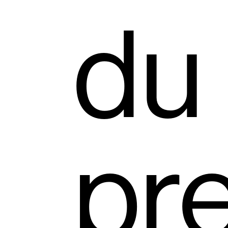
du
pr