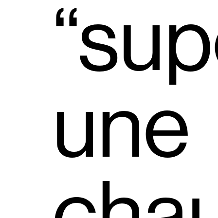
“sup
une
cha