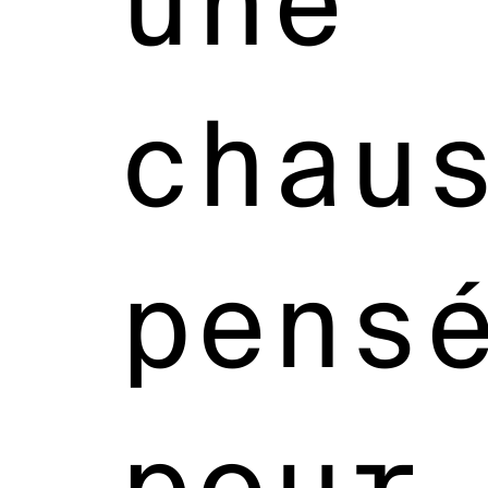
une
chau
pens
pour