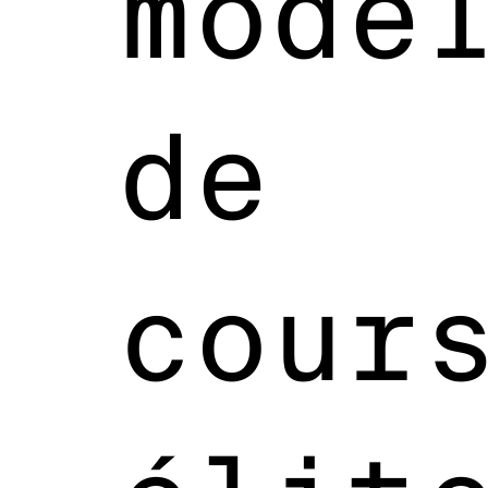
modè
de
cour