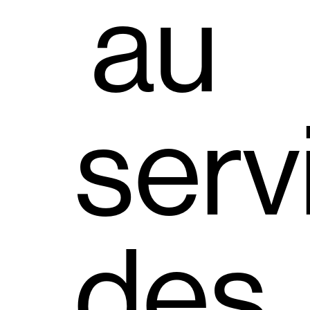
au
serv
des