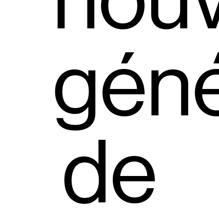
nouv
géné
de