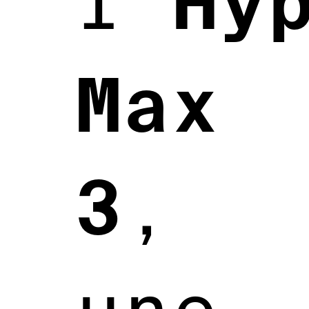
Hy
l’
Max
3
,