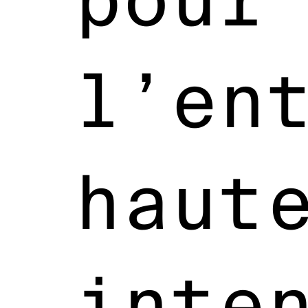
l’en
haut
inte