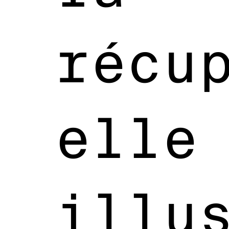
récu
elle
illu