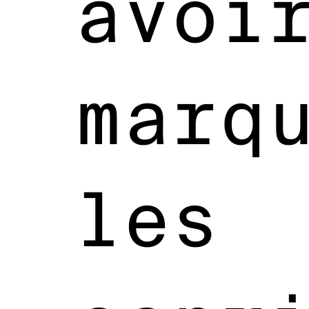
avoi
marq
les