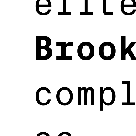
élit
Broo
comp