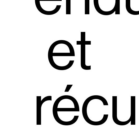
et
récu