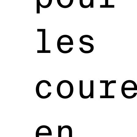
les
cour
en