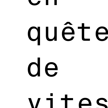
quêt
de
vite