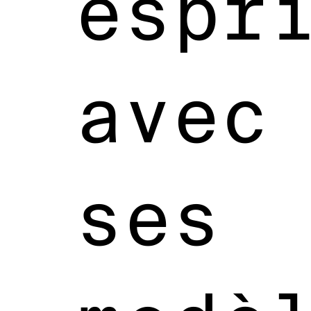
espr
avec
ses