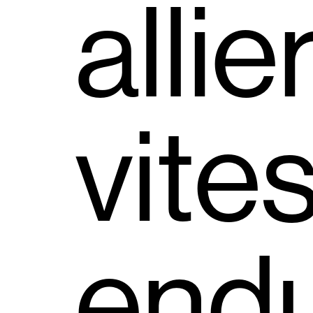
allie
vite
end