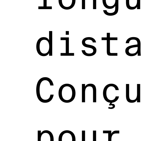
dist
Conç
pour