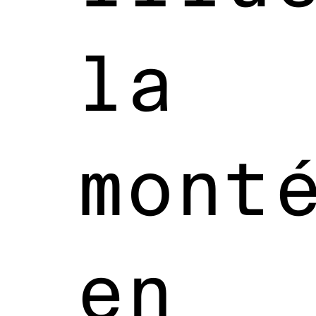
la
mont
en