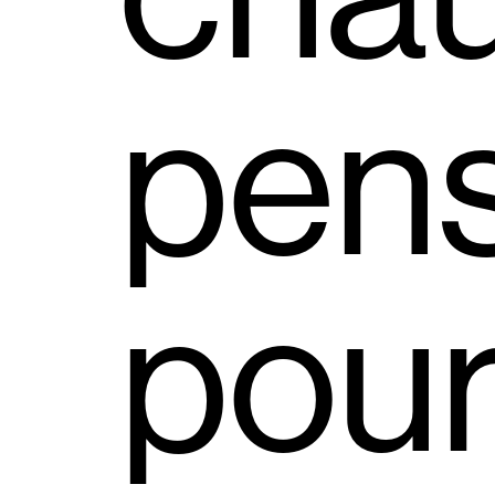
pen
pou