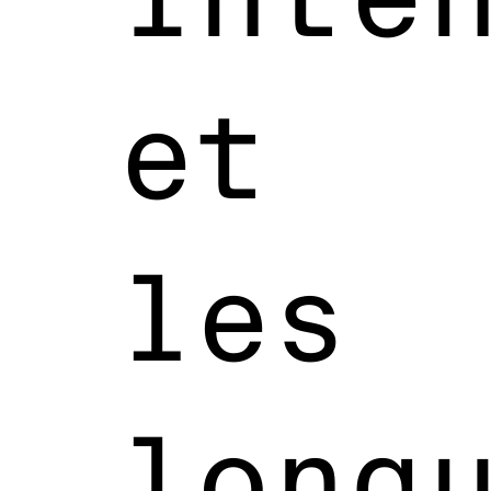
et
les
long