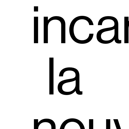
inca
la