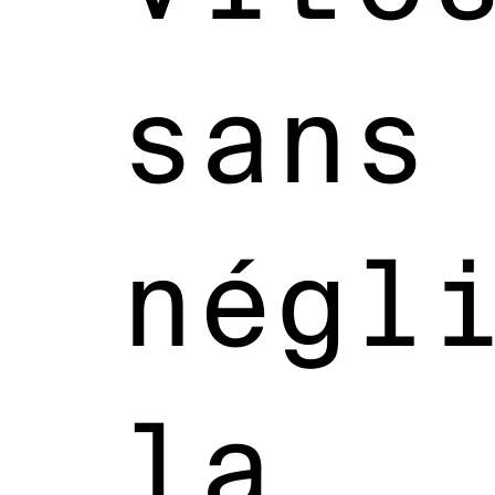
sans
négl
la