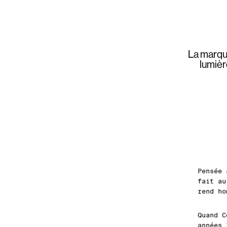
La marqu
lumièr
Pensée 
fait au
rend ho
Quand C
années 