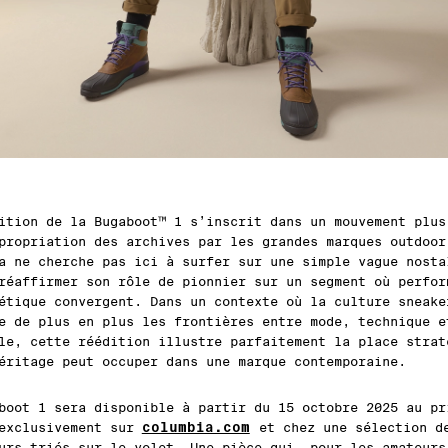
ition de la Bugaboot™ 1 s’inscrit dans un mouvement plus
propriation des archives par les grandes marques outdoor
a ne cherche pas ici à surfer sur une simple vague nosta
réaffirmer son rôle de pionnier sur un segment où perfor
étique convergent. Dans un contexte où la culture sneake
e de plus en plus les frontières entre mode, technique e
le, cette réédition illustre parfaitement la place strat
éritage peut occuper dans une marque contemporaine.
boot 1 sera disponible à partir du 15 octobre 2025 au pr
columbia.com
 exclusivement sur
et chez une sélection d
urs triés sur le volet. Une pièce qui, pour les amateurs