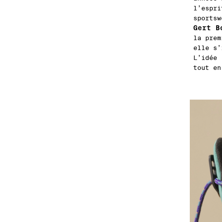
l’espri
sportsw
Gert B
la pre
elle s’
L’idée 
tout en