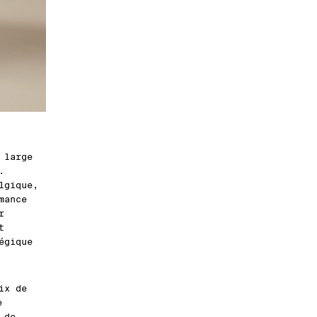
 large
.
lgique,
mance
r
t
égique
ix de
e
 de