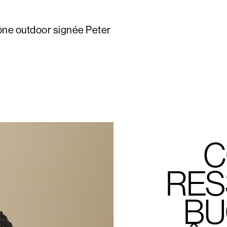
cône outdoor signée Peter
C
RES
BU