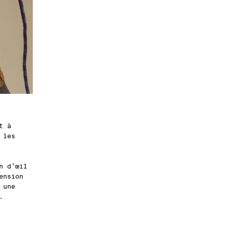
t à
 les
n d’œil
ension
 une
.