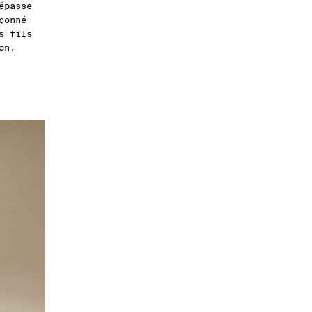
épasse
çonné
s fils
on,