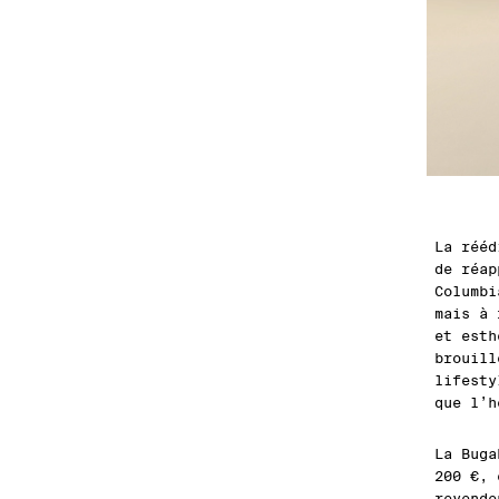
La rééd
de réap
Columbi
mais à 
et esth
brouill
lifesty
que l’h
La Buga
200 €,
revende