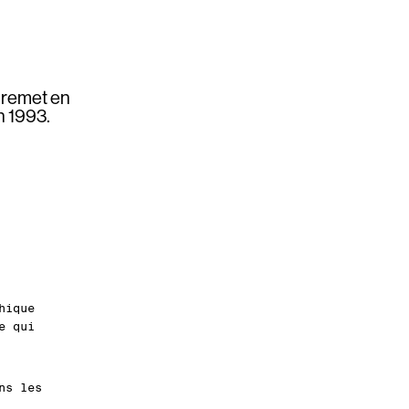
 remet en
n 1993.
hique
e qui
ns les