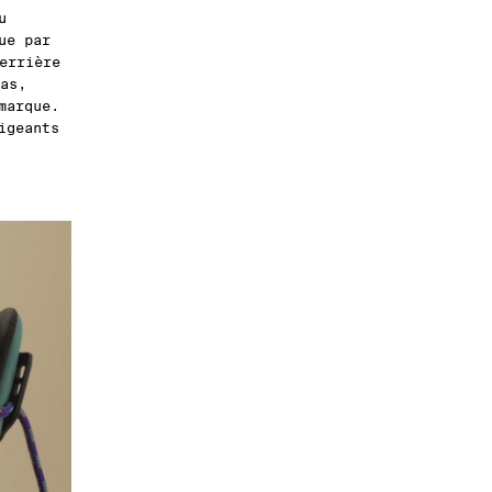
u
ue par
errière
as,
marque.
igeants