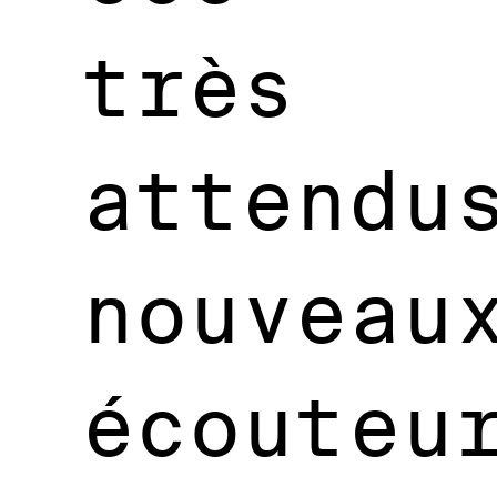
très
attendu
nouveau
écouteu