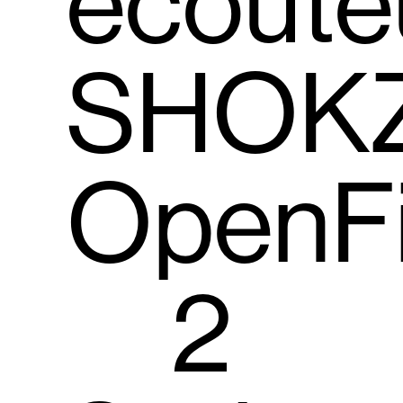
écoute
SHOK
OpenFi
2