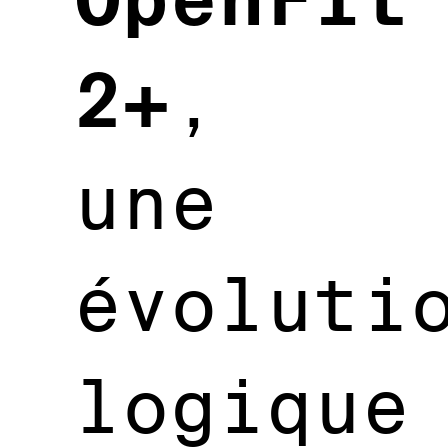
OpenFit
2+
,
une
évoluti
logique