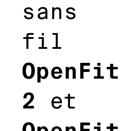
sans
fil
OpenFit
2
et