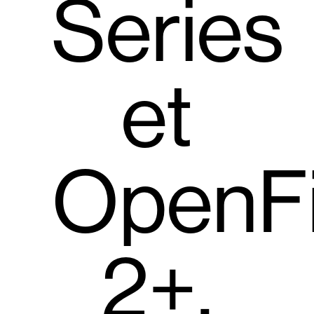
Series
et
OpenFi
2+,