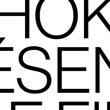
HO
ÉSE