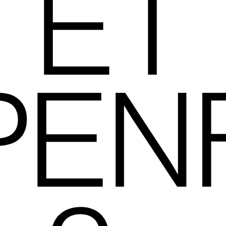
ET
PENF