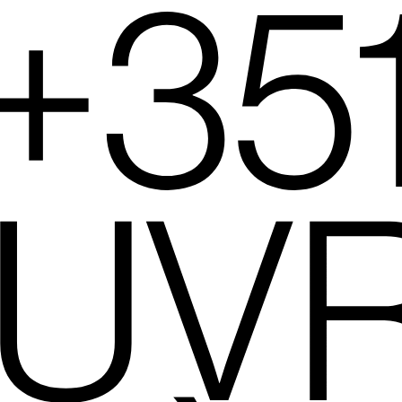
+35
UV