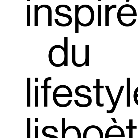
inspir
du
lifesty
lisboèt