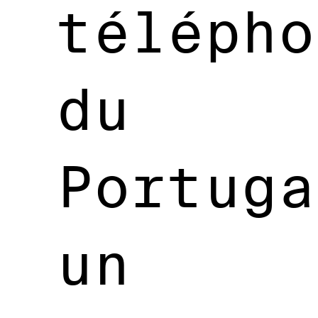
télépho
du
Portuga
un