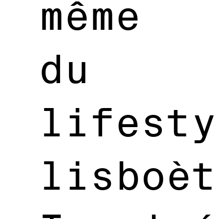
même
du
lifesty
lisboèt