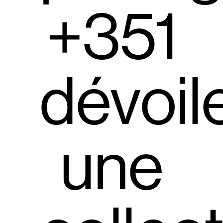
+351
dévoil
une