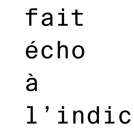
fait
écho
à
l’indic