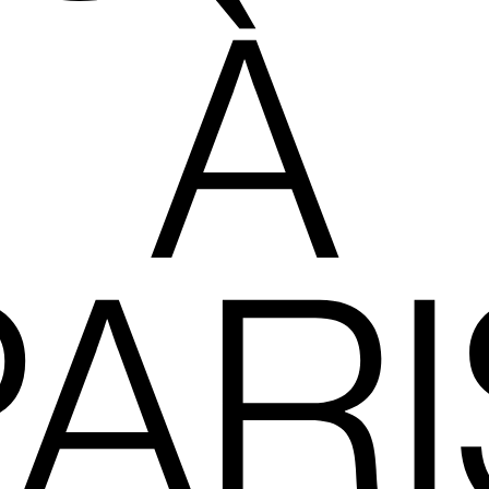
À
PARI