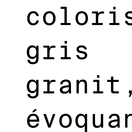
colori
gris
granit
évoqua