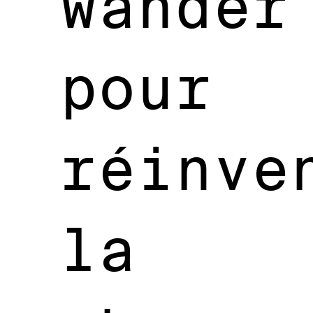
wander
pour
réinve
la