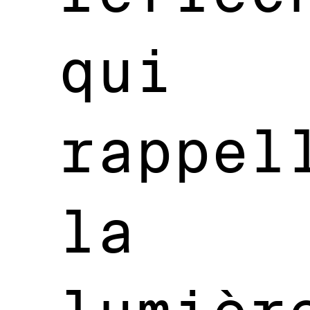
qui
rappel
la