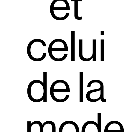
et
celui
de la
mode