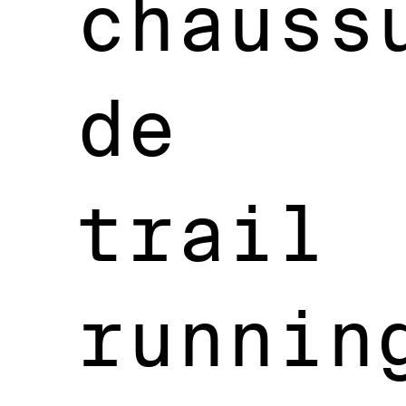
chauss
de
trail
runnin