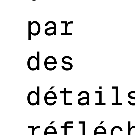
par
des
détail
réfléc