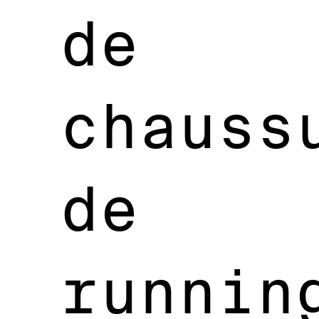
de
chauss
de
runnin