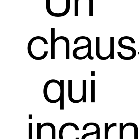
Un
chaus
qui
incar