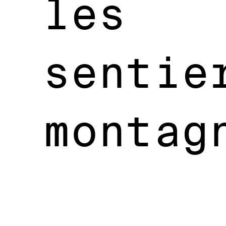
les
sentie
montag