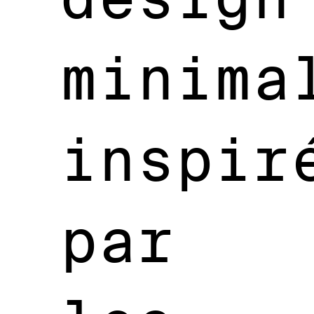
minima
inspir
par