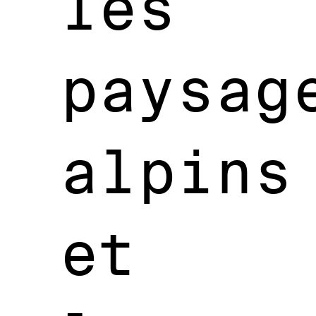
les
paysag
alpins
et