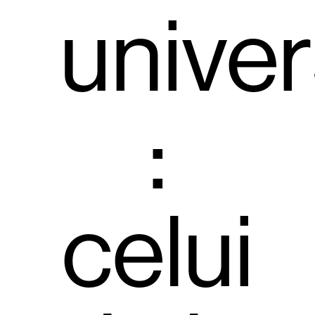
unive
:
celui