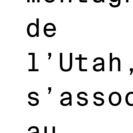
de
l’Utah
s’asso
au