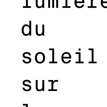
lumièr
du
soleil
sur