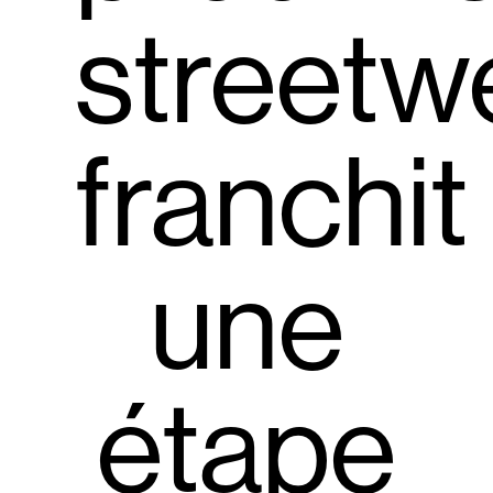
streetw
franchit
une
étape