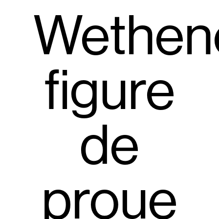
Wethen
figure
de
proue