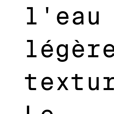
l'eau
légèr
textu