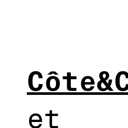
Côte&
et