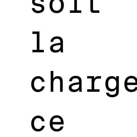
soit
la
charg
ce