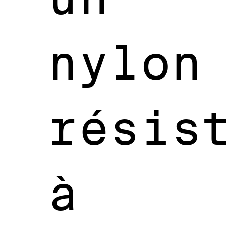
nylon
résis
à