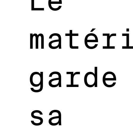
Le
matér
garde
sa