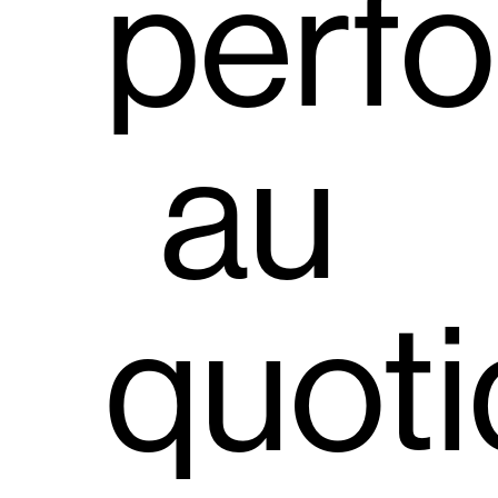
perf
au
quoti