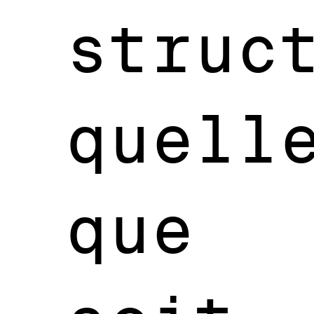
struc
quell
que