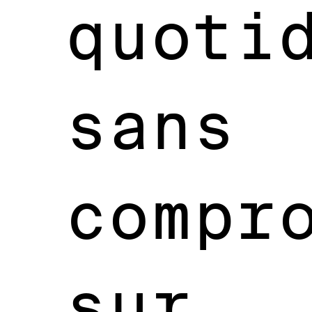
quoti
sans
compr
sur