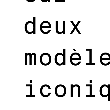
deux
modèl
iconi