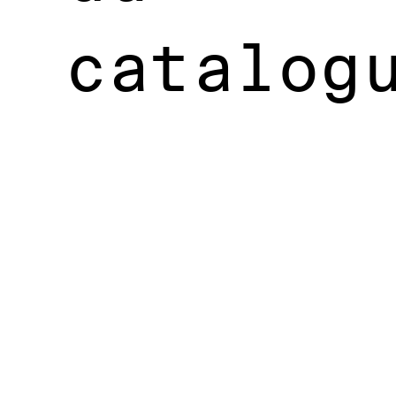
catalog
Vans
.
Ce que
cette