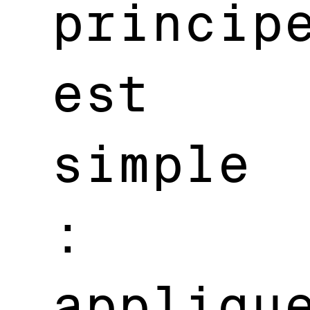
princip
est
simple
:
appliqu