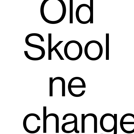
Old
Skool
ne
change