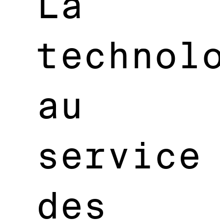
La
technol
au
service
des