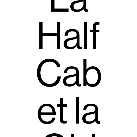
Half
Cab
et la