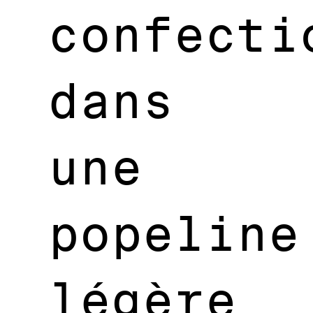
confecti
dans
une
popeline
légère