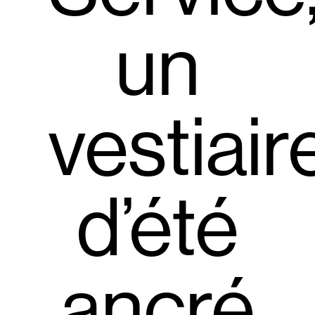
un
vestiair
d’été
ancré