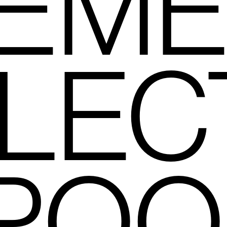
EM
LEC
"POO