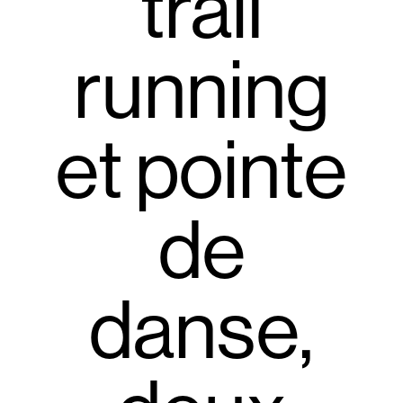
trail
running
et pointe
de
danse,