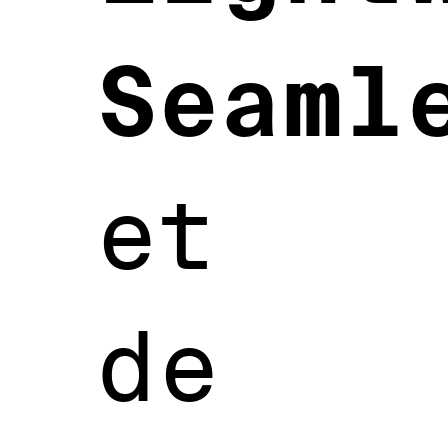
Seaml
et
de