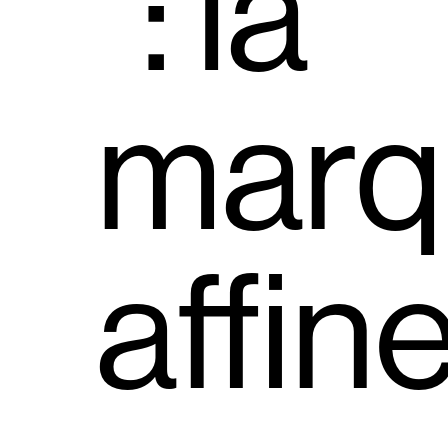
: la
marq
affin