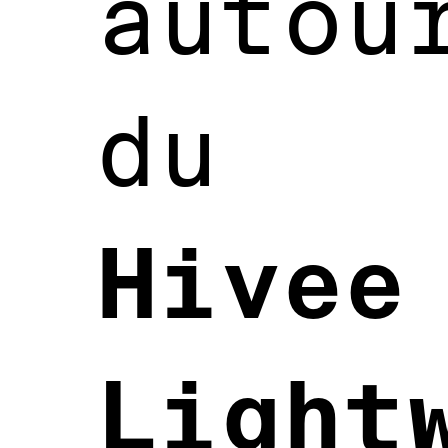
autou
du
Hivee
Light