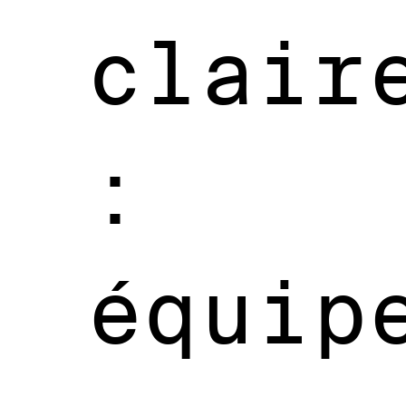
clair
:
équip