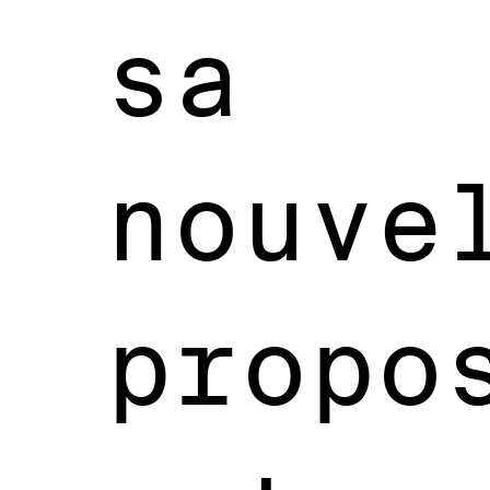
sa
nouve
propo