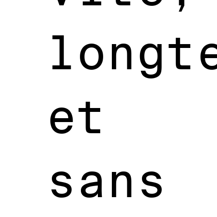
longt
et
sans