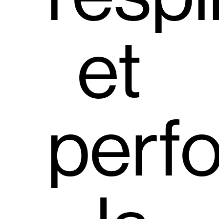
et
perf