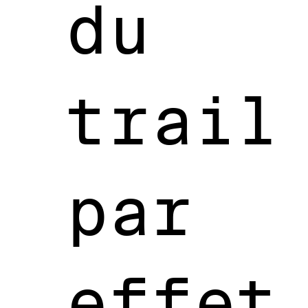
du
trail
par
effet