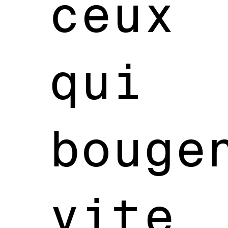
ceux
qui
bouge
vite,