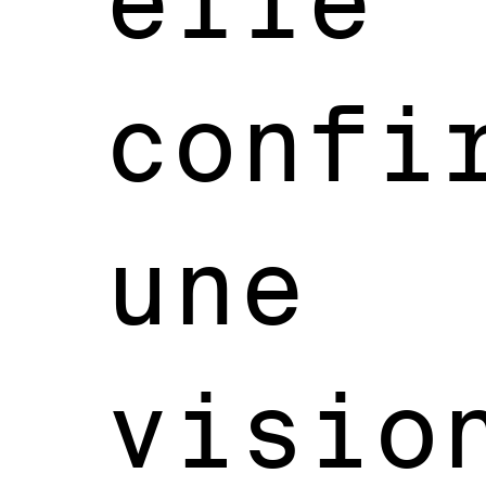
elle
confi
une
visio