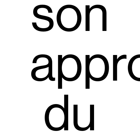
son
appr
du