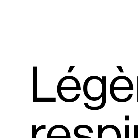
Légè
respi