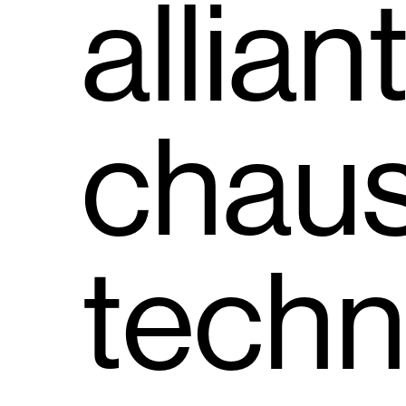
allian
chau
techn