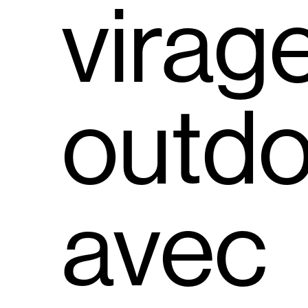
virag
outd
avec