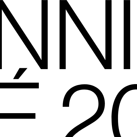
NN
É 2