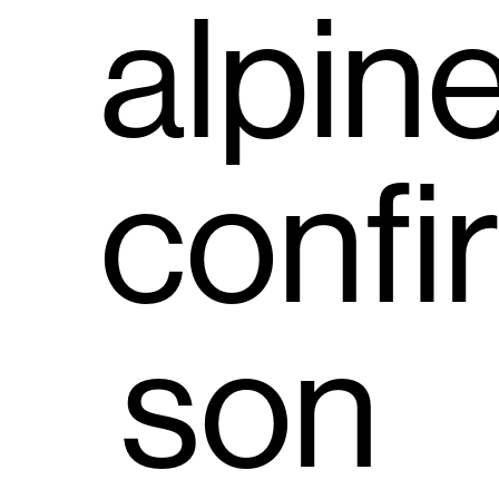
alpin
confi
son