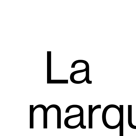
La
marq