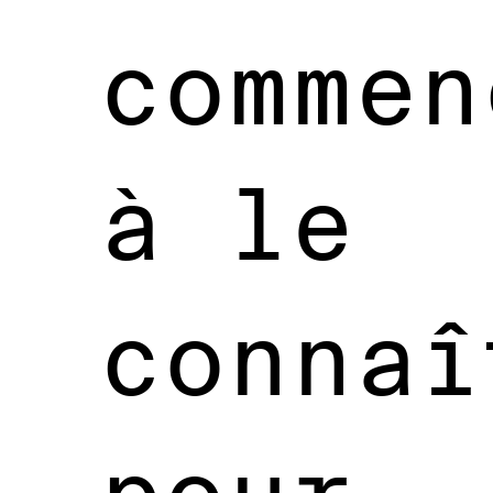
commen
à le
connaî