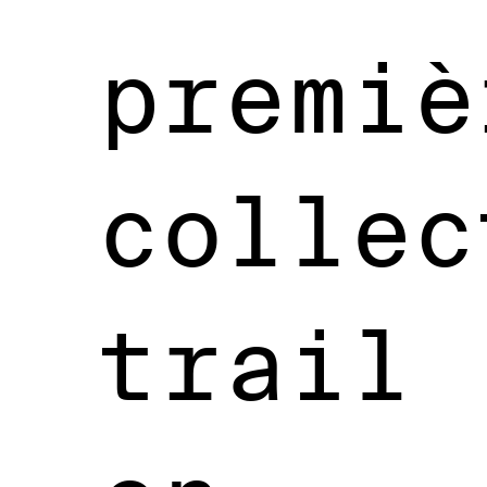
premiè
collec
trail