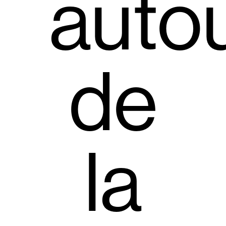
auto
de
la