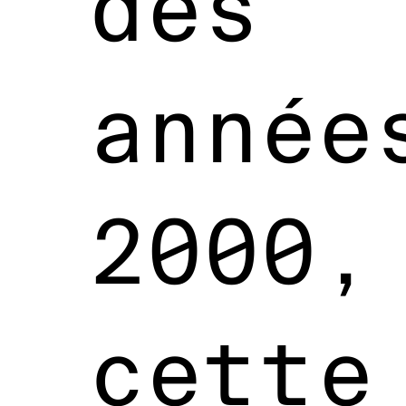
des
année
2000,
cette