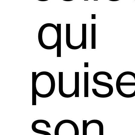
qui
puis
son