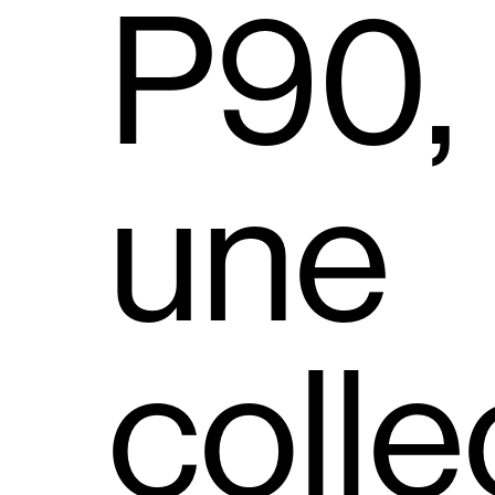
P90,
une
colle