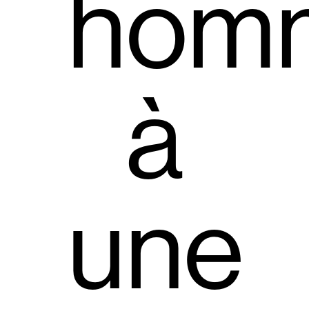
hom
à
une