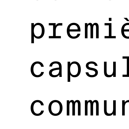
premi
capsu
commu