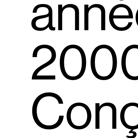
anné
2000
Con