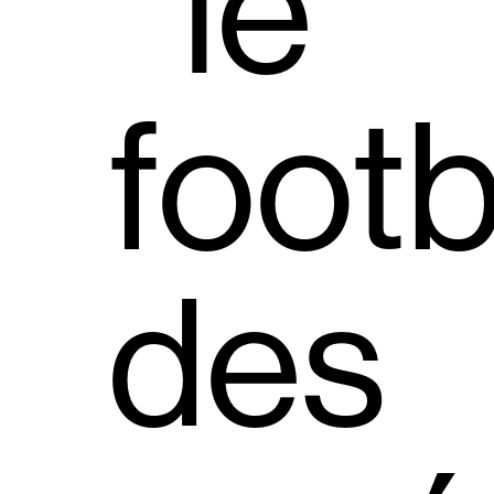
le
footb
des