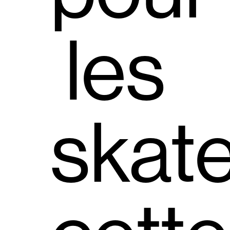
les
skat