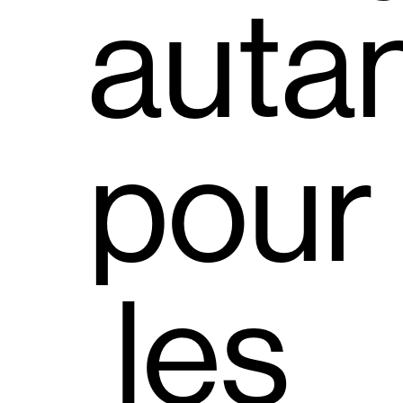
auta
pour
les