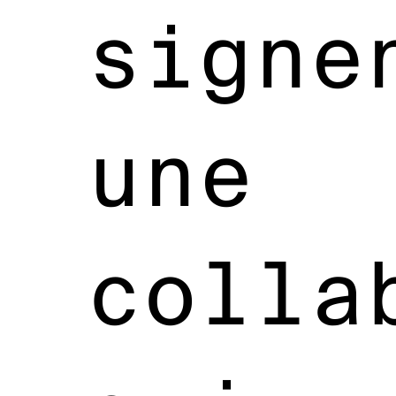
signe
une
colla