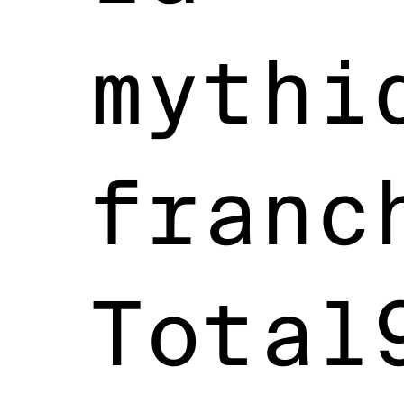
mythi
franc
Total