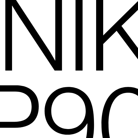
 NI
P9