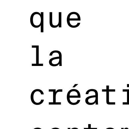
que
la
créat