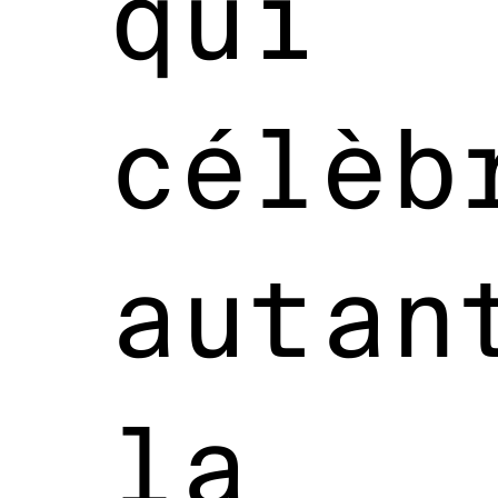
qui
célèb
autan
la