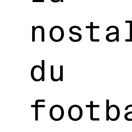
nosta
du
footb