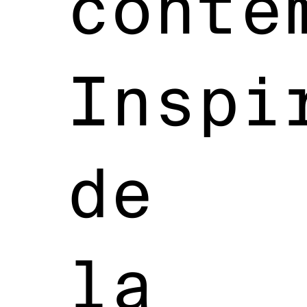
conte
Inspi
de
la