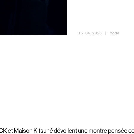
15
.
04
.
2026
|
Mode
 et Maison Kitsuné dévoilent une montre pensée 