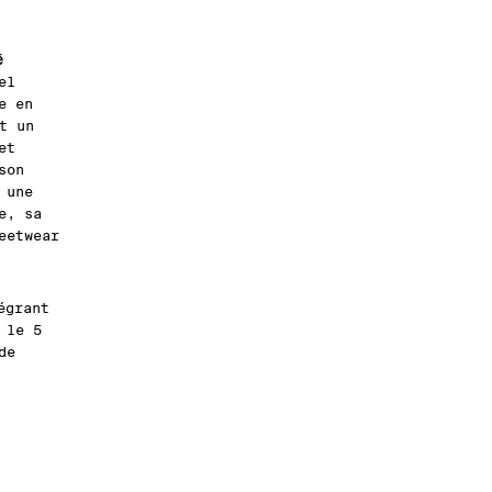
é
el
e en
t un
et
son
 une
e, sa
eetwear
égrant
 le 5
de