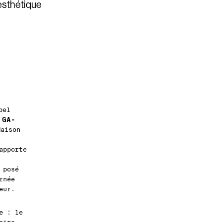
 esthétique
bel
GA-
a
Maison
apporte
 posé
rnée
eur.
e : le