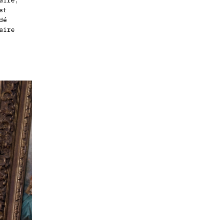
aire,
st
dé
aire