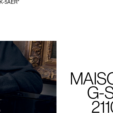
MK-5AER"
MAIS
G-
21