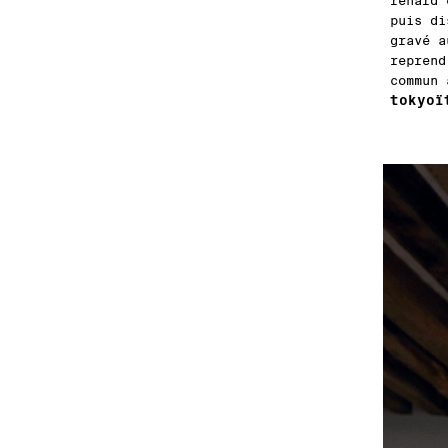
renard 
puis di
gravé a
reprend
commun 
tokyoï