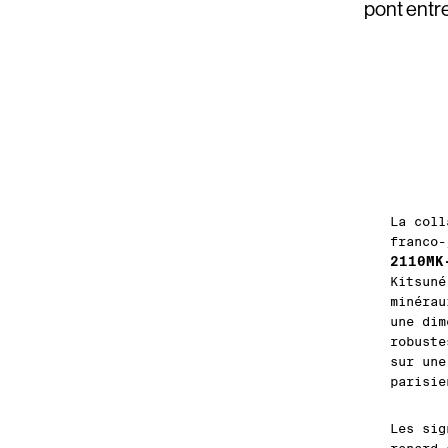
pont entre
La coll
franco
2110MK
Kitsuné
minérau
une dim
robuste
sur une
parisie
Les sig