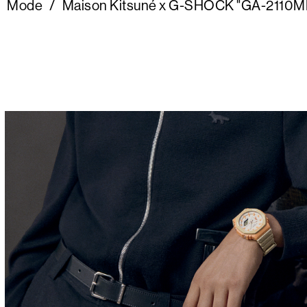
Mode
/
Maison Kitsuné x G-SHOCK "GA-2110