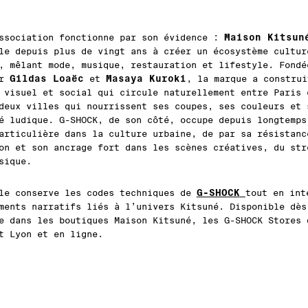
Maison Kitsun
ssociation fonctionne par son évidence :
le depuis plus de vingt ans à créer un écosystème cultur
, mêlant mode, musique, restauration et lifestyle. Fondé
Gildas Loaëc
Masaya Kuroki
ar
et
, la marque a construi
 visuel et social qui circule naturellement entre Paris 
deux villes qui nourrissent ses coupes, ses couleurs et 
é ludique. G-SHOCK, de son côté, occupe depuis longtemps
articulière dans la culture urbaine, de par sa résistanc
on et son ancrage fort dans les scènes créatives, du str
sique.
G-SHOCK
le conserve les codes techniques de
tout en int
ments narratifs liés à l’univers Kitsuné. Disponible dès
e dans les boutiques Maison Kitsuné, les G-SHOCK Stores 
t Lyon et en ligne.