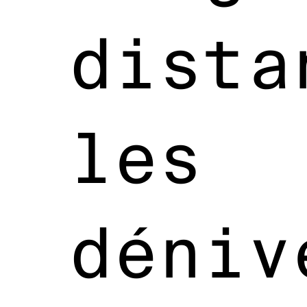
dista
les
déniv