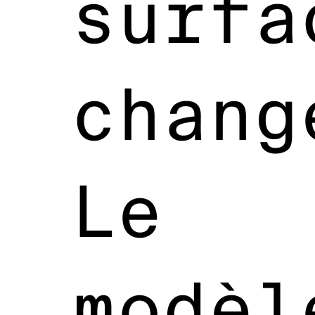
surfa
chang
Le
modèl