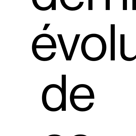
évol
de