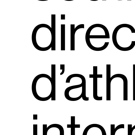
direc
d’ath
inter