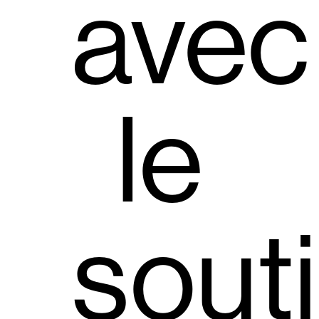
avec
le
sout