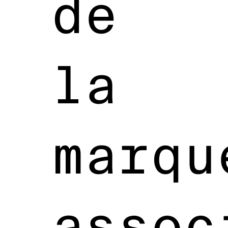
de
la
marqu
assoc