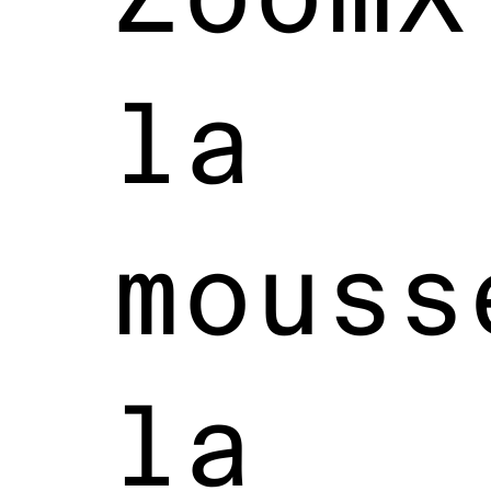
la
mouss
la