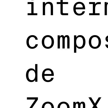
inter
compo
de
ZoomX