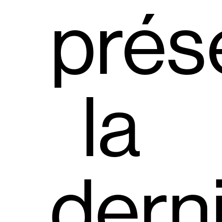
prés
la
dern