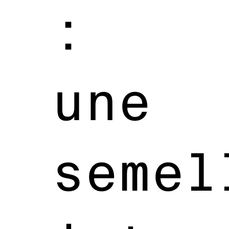
:
une
semel