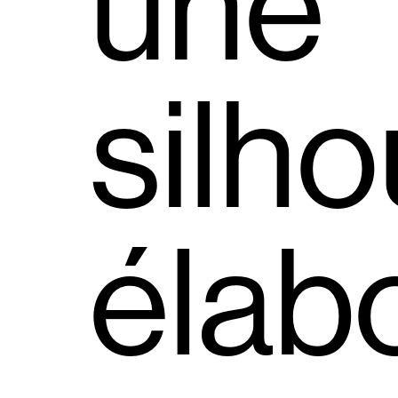
une
silho
élab