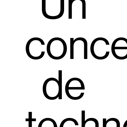
Un
conce
de
techn