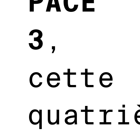
PACE
3
,
cette
quatri