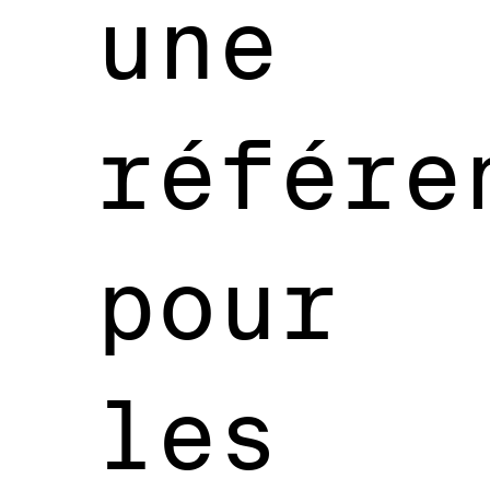
une
référe
pour
les