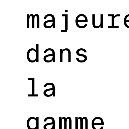
majeur
dans
la
gamme