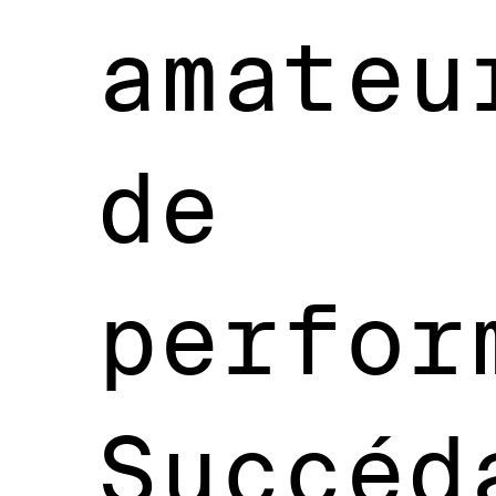
amateu
de
perfor
Succéd