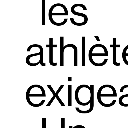
les
athlèt
exige