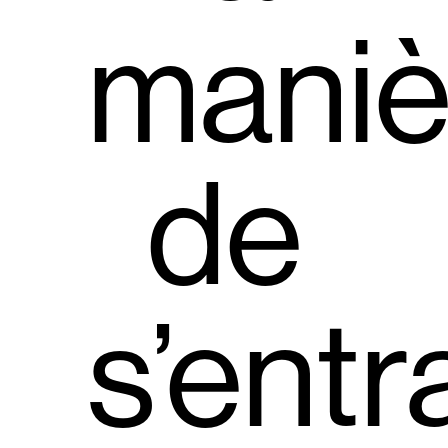
maniè
de
s’entr