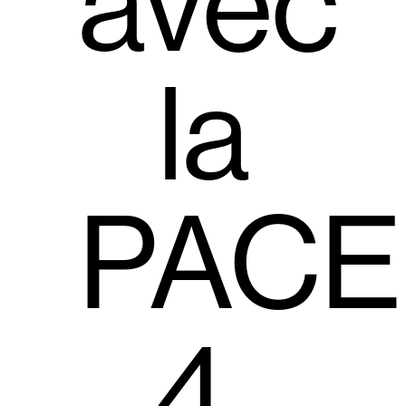
avec
la
PACE
4,