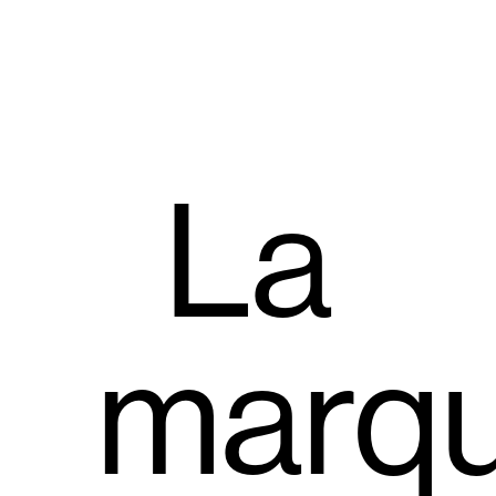
La
marq