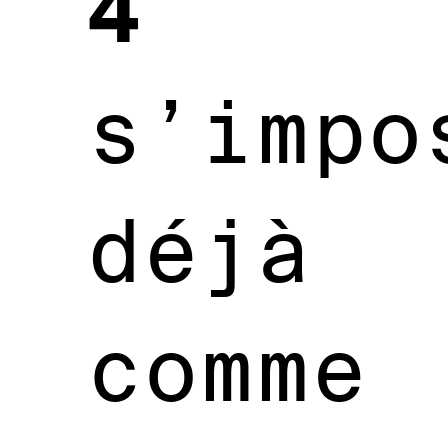
4
s’impo
déjà
comme