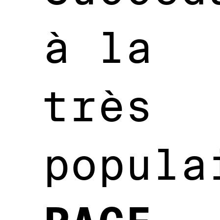
à la
très
popula