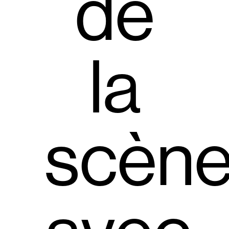
de
la
scèn