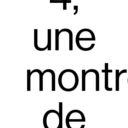
une
montr
de