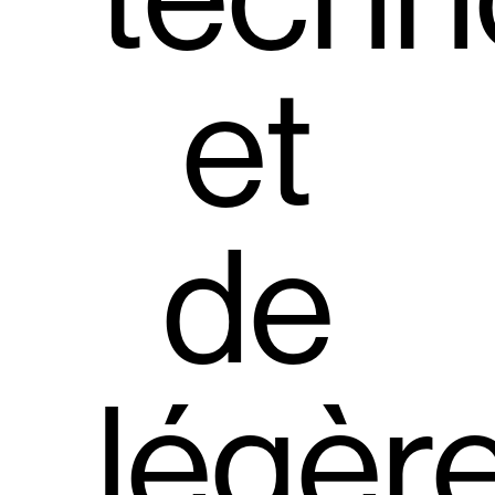
et
de
légèr