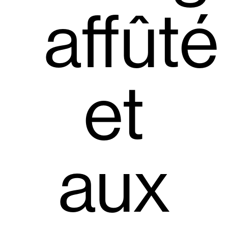
affûté
et
aux