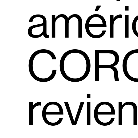
améri
COR
revien