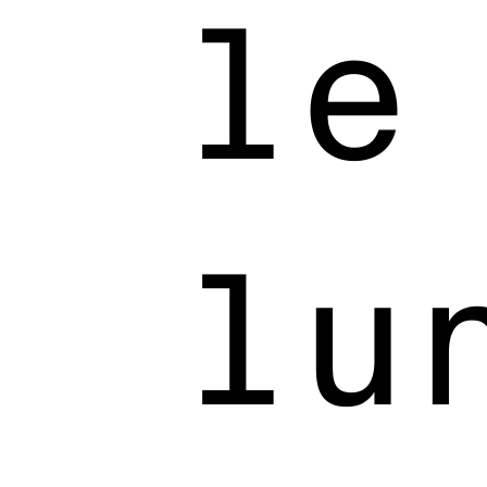
le
lu