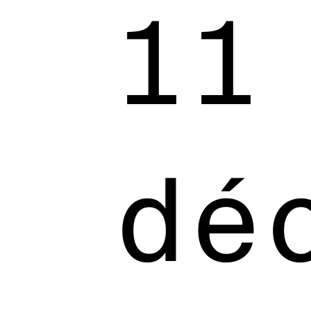
11
dé