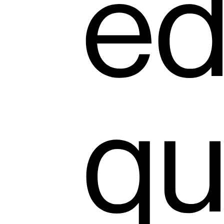
éd
qu