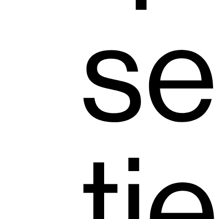
se
ti