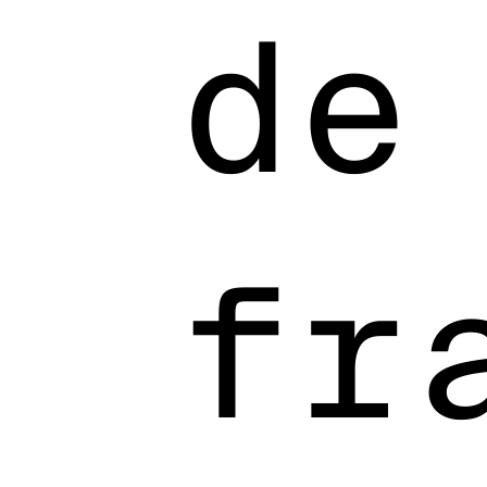
de
fr