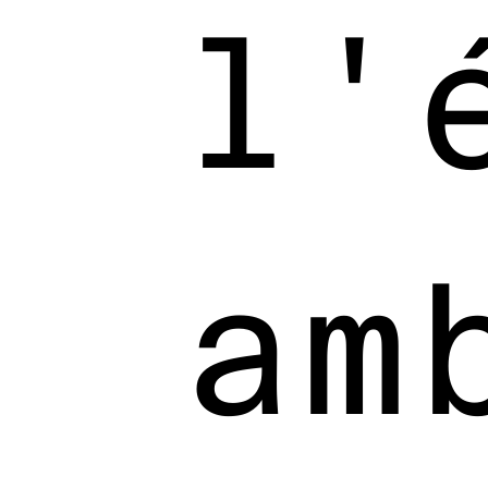
l'
am