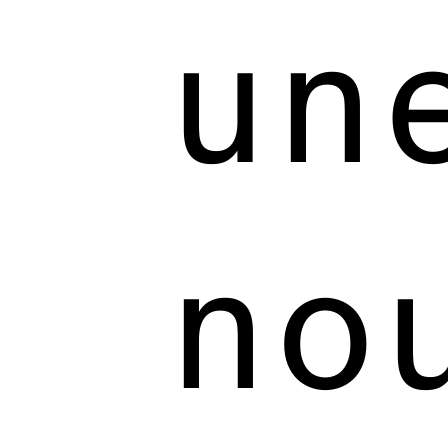
un
no