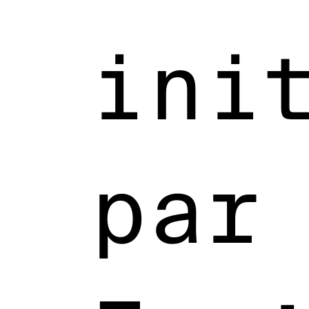
ini
par