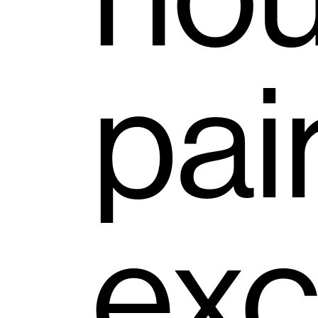
pai
exc