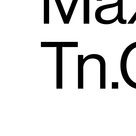
Ma
Tn.