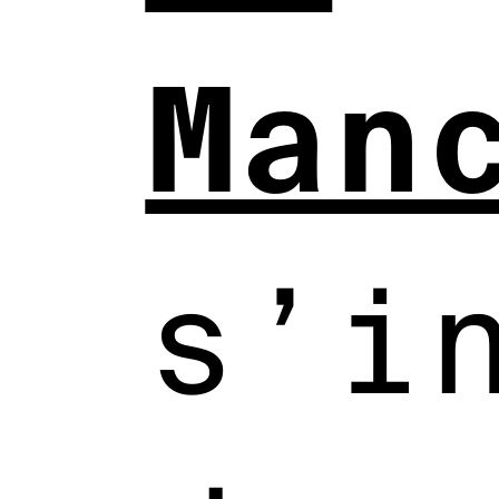
Man
s’i