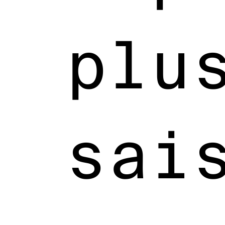
plu
sai