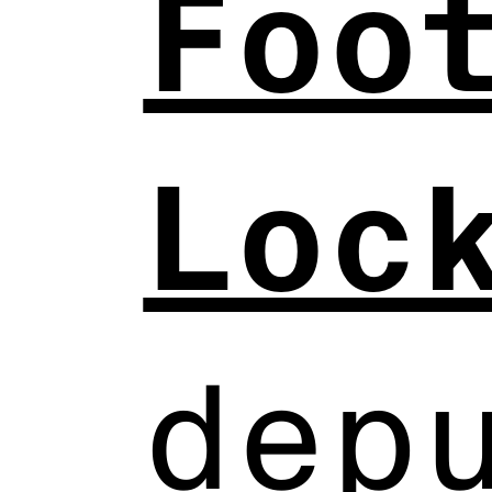
Foo
Loc
dep