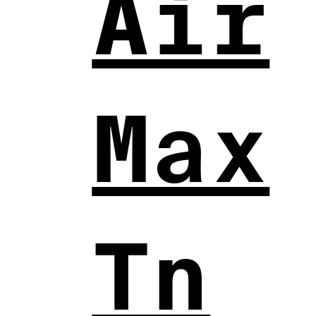
Air
Max
Tn