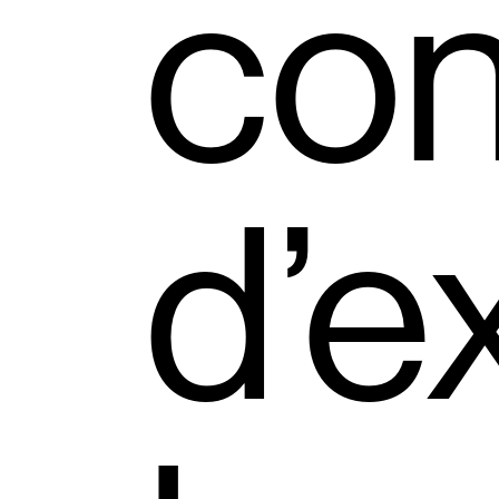
con
d’e