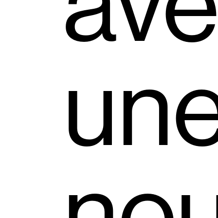
av
un
nou