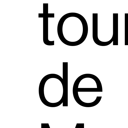
tou
de