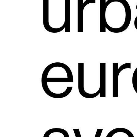
urb
eu