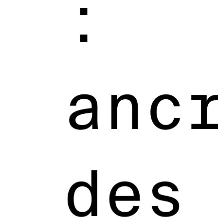
:
anc
des