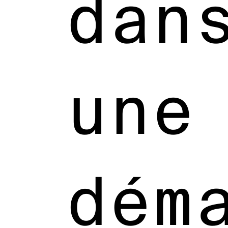
dan
une
dém