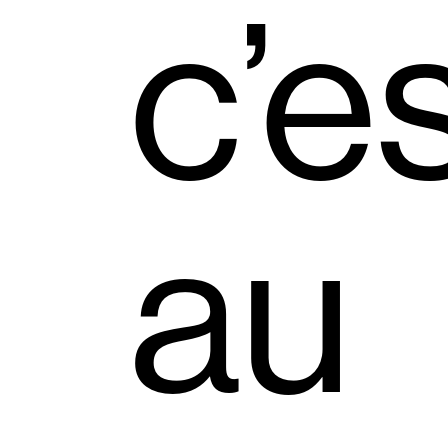
c’e
au