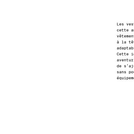
Les ve
cette a
vêtemen
à la tê
adaptab
Cette i
aventur
de s’aj
sans po
équipem