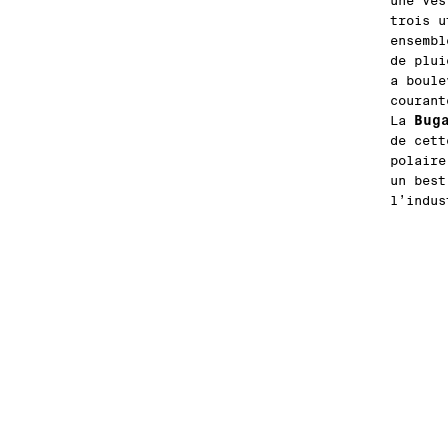
une ves
trois u
ensembl
de plui
a boule
courant
Bug
La
de cett
polaire
un best
l’indus