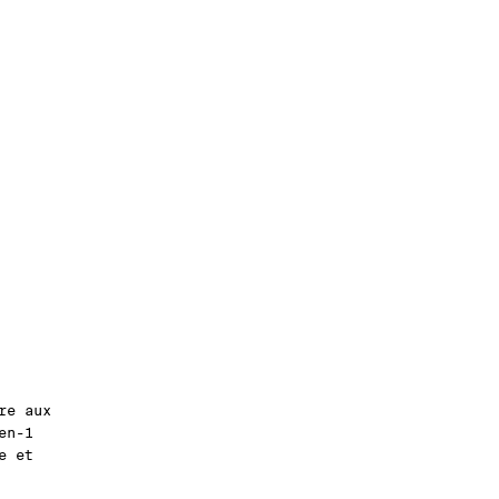
re aux
en-1
e et