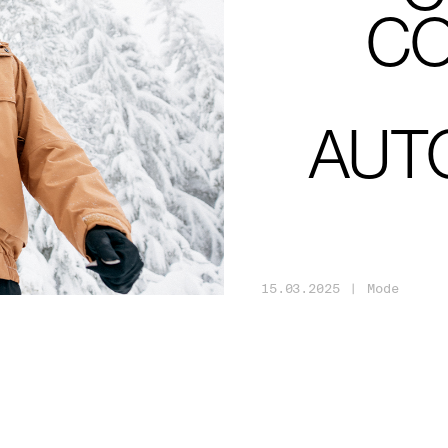
CO
AUT
15
.
03
.
2025
|
Mode