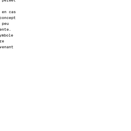
 permet
 en cas
concept
 peu
ente.
ymbole
re
venant