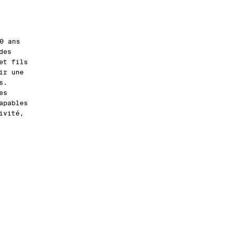
0 ans
des
et fils
ir une
s.
es
apables
ivité,