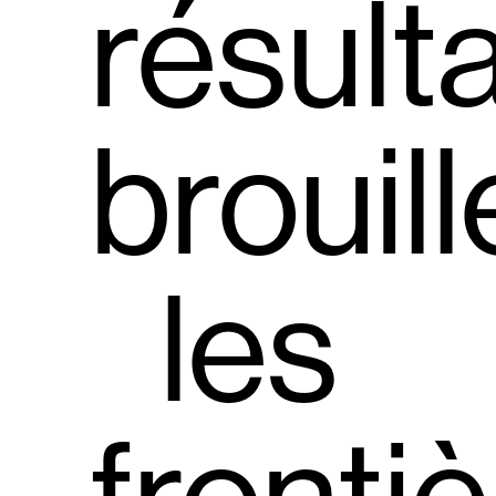
résult
brouill
les