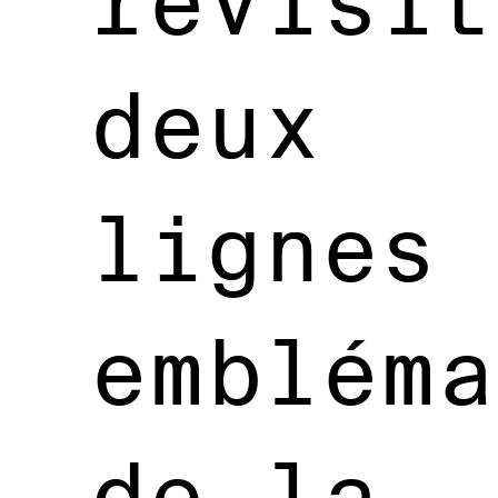
revisit
deux
lignes
embléma
de la