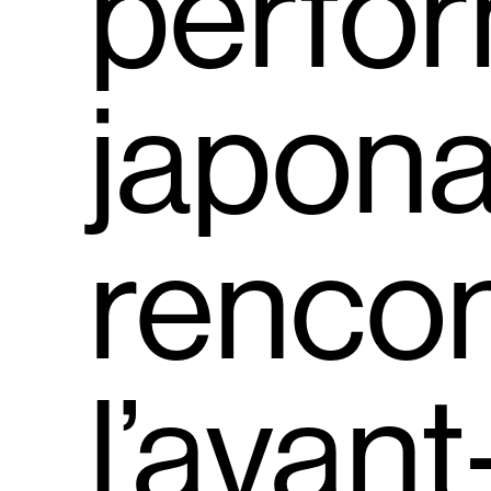
perfo
japona
rencon
l’avant