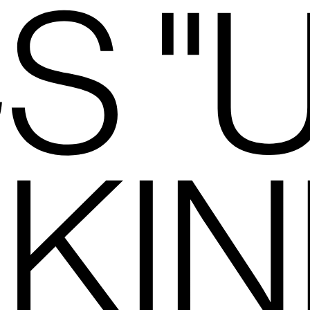
S "
 KIN