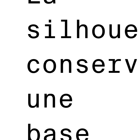
silhoue
conserv
une
base