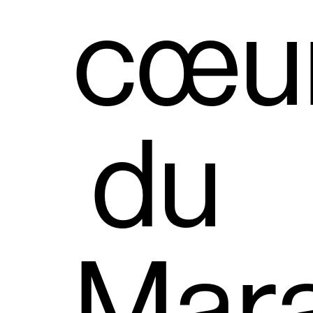
cœu
du
Mara