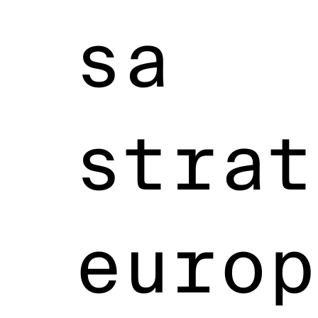
sa
strat
europ