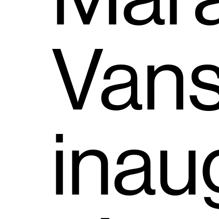
Van
inau