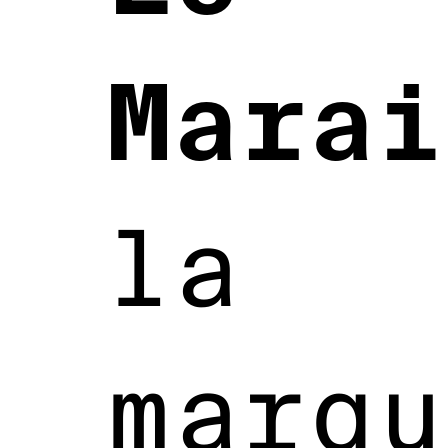
Marai
la
marqu