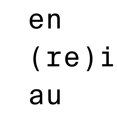
en
(re)i
au