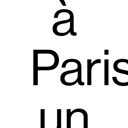
à
Pari
un