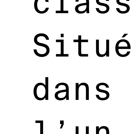
class
Situé
dans
l’un