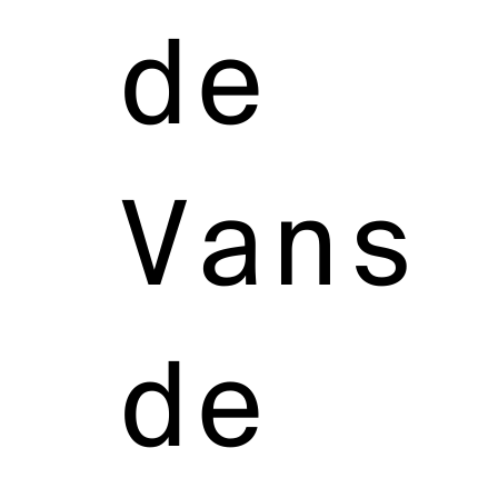
de
Vans
de