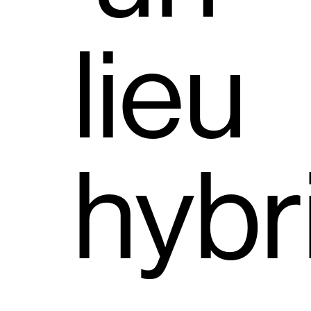
lieu
hybr