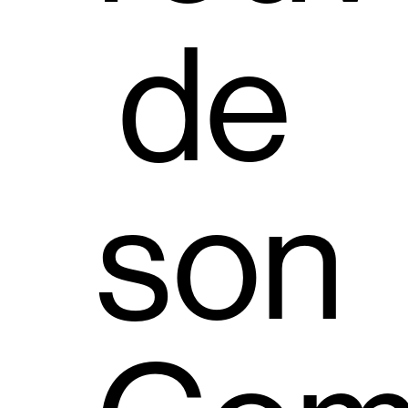
de
son