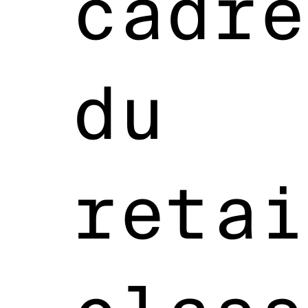
cadre
du
retai