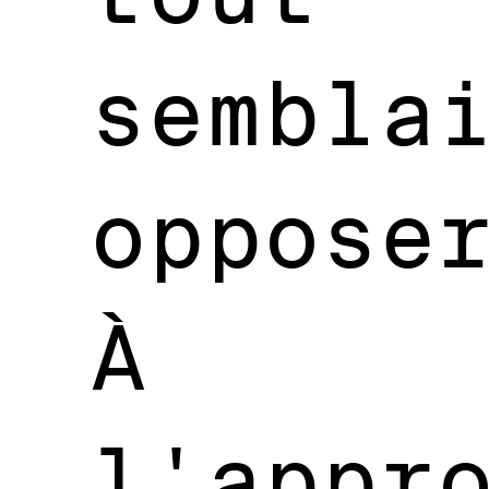
sembla
oppose
À
l'appr