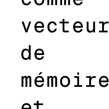
vecteu
de
mémoir
et