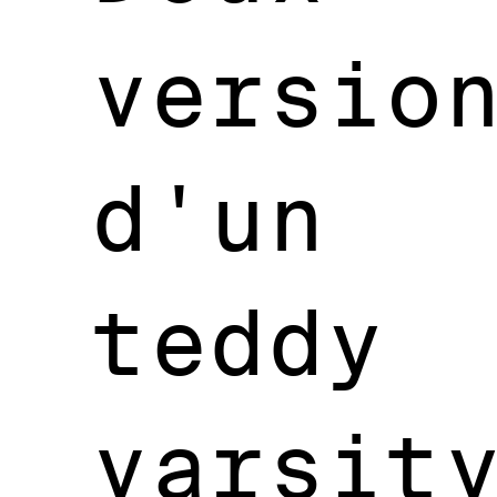
versio
d'un
teddy
varsit