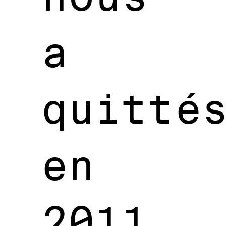
a
quitté
en
2011,