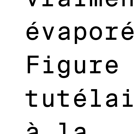
évapor
Figure
tutéla
à la