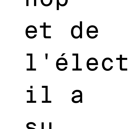
et de
l'élec
il a
su