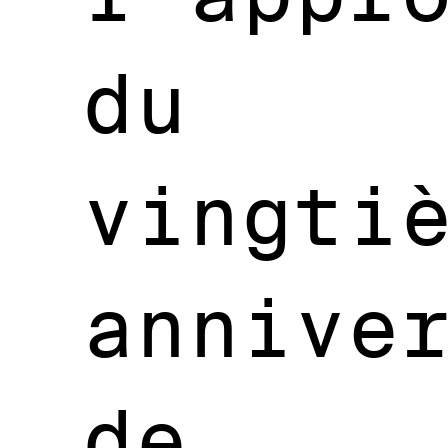
du
vingti
annive
de