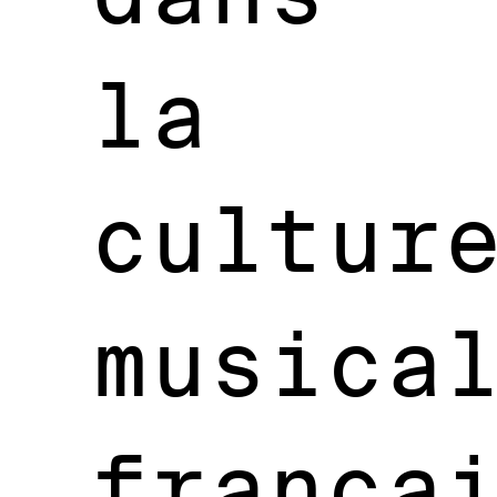
la
cultur
musica
frança