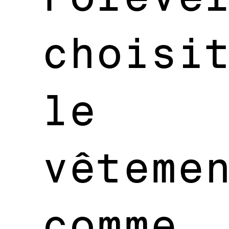
choisi
le
vêteme
comme