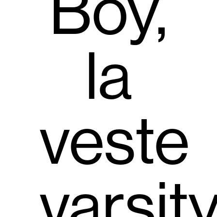
Boy,
la
veste
varsit