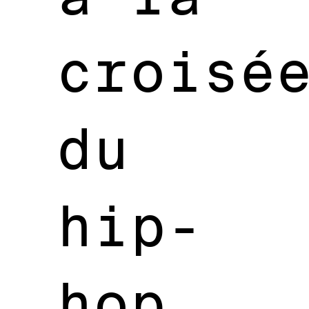
croisé
du
hip-
hop