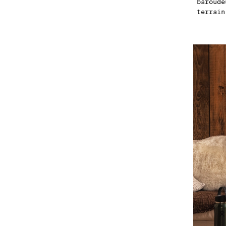
baroude
terrain