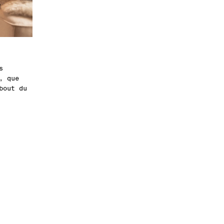
s
, que
bout du