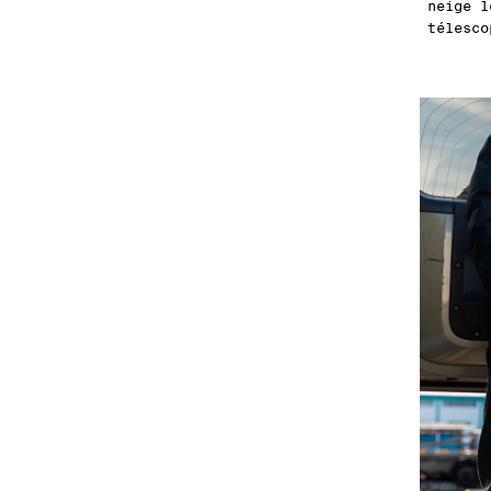
neige l
télesco