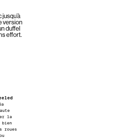
c jusqu’à
e version
n duffel
s effort.
eeled
Sa
aute
er la
 bien
s roues
ou