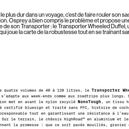
 le plus dur dans un voyage, c’est de faire rouler son sa
ion. Osprey a bien compris le problème et propose un
ée de son Transporter : le Transporter Wheeled Duffel, u
qui joue la carte de la robustesse tout en se traînant san
Transporter Wh
s quatre volumes de 40 à 120 litres, le
s’adapte aux week-ends comme aux roadtrips plus longs. 
NanoTough
ion met en avant le nylon recyclé
, un tissu h
é certifié bluesign et traité sans PFC, histoire de coch
oresponsable tout en garantissant une résistance à l’eau
 Sur le terrain, le châssis HighRoad™ en aluminium et le
nnent la promesse : que ce soit pavés mouillés, gravier 