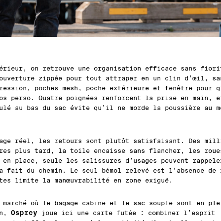
érieur, on retrouve une organisation efficace sans fiori
ouverture zippée pour tout attraper en un clin d’œil, sa
ression, poches mesh, poche extérieure et fenêtre pour g
os perso. Quatre poignées renforcent la prise en main, e
ulé au bas du sac évite qu’il ne morde la poussière au m
age réel, les retours sont plutôt satisfaisant. Des mill
res plus tard, la toile encaisse sans flancher, les roue
 en place, seule les salissures d’usages peuvent rappele
a fait du chemin. Le seul bémol relevé est l’absence de 
tes limite la manœuvrabilité en zone exiguë.
 marché où le bagage cabine et le sac souple sont en ple
Osprey
on,
joue ici une carte futée : combiner l’esprit