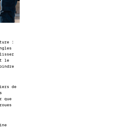
ture :
ngles
lisser
t le
oindre
iers de
s
r que
roues
ine