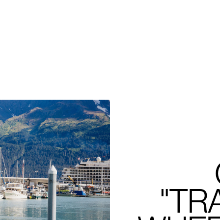
l
"TR