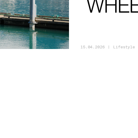
WHEE
15
.
04
.
2026
|
Lifestyle