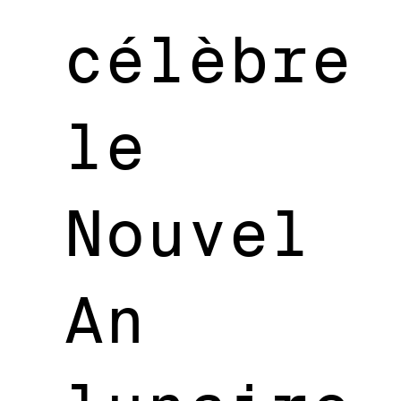
célèbre
le
Nouvel
An