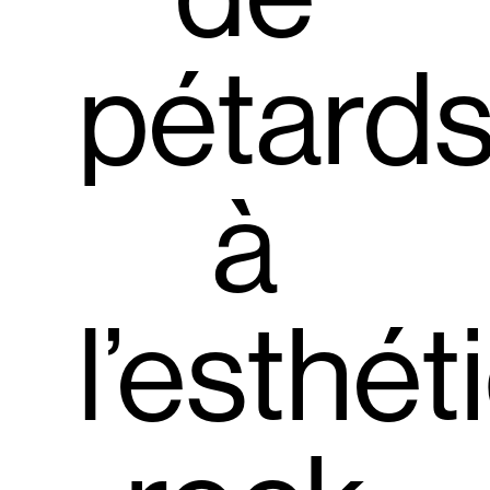
pétard
à
l’esthét