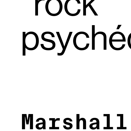
rock
psychéd
Marshall