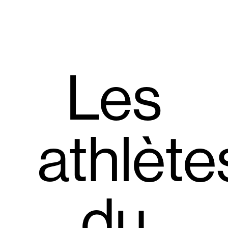
Les
athlète
du