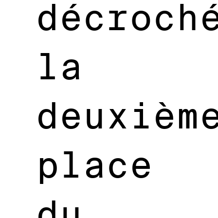
décroch
la
deuxièm
place
du