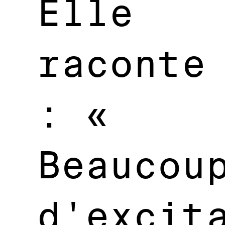
Elle
raconte
: «
Beaucou
d'excit