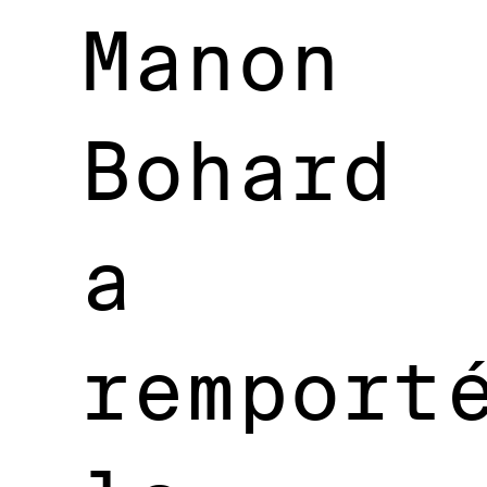
Manon
Bohard
a
remport