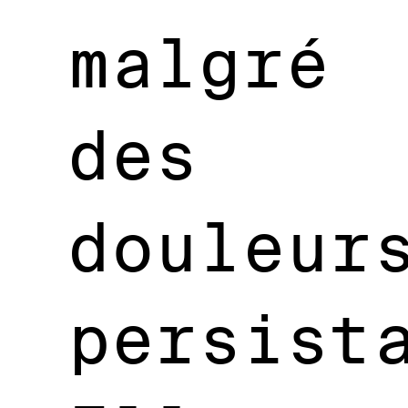
malgré
des
douleur
persist