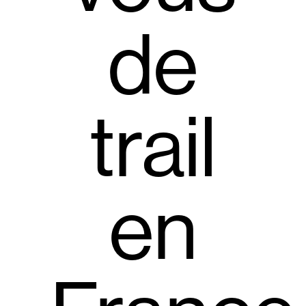
de
trail
en