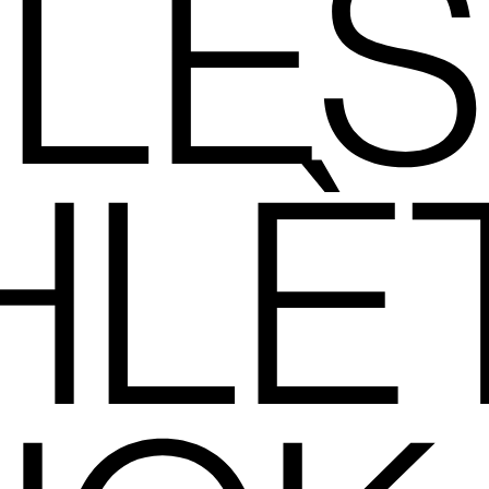
LES
HLÈ