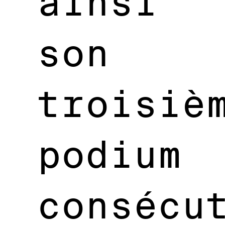
ainsi
son
troisiè
podium
consécu