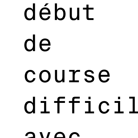
début
de
course
diffici
avec