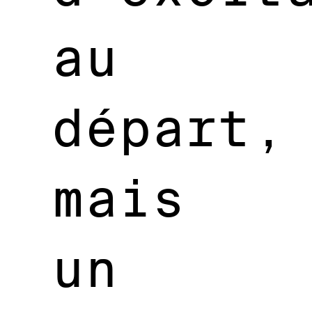
au
départ,
mais
un