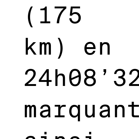
(175
km) en
24h08’3
marquan