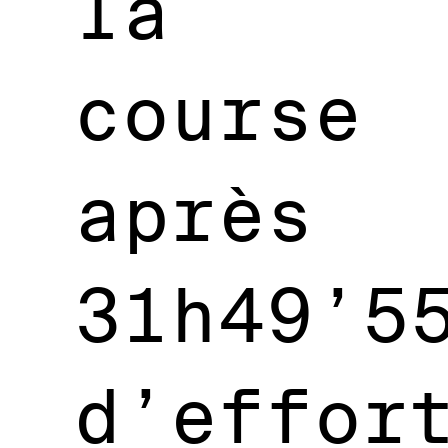
la
course
après
31h49’5
d’effor