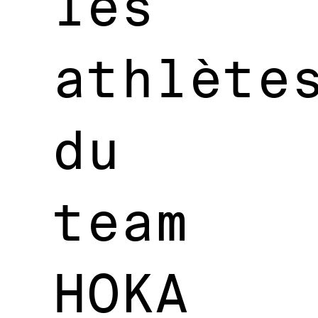
les
athlète
du
team
HOKA