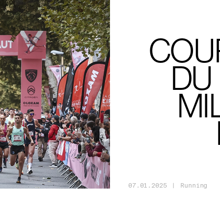
COU
DU
MI
07
.
01
.
2025
|
Running