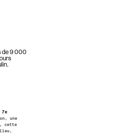
us de 9 000
cours
lin.
7e
a
on, une
, cette
llau,