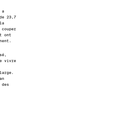
 a
de 23,7
la
 couper
t ont
nent.
sé,
e vivre
large.
an
 des