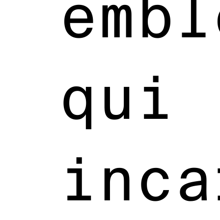
embl
qui
inca