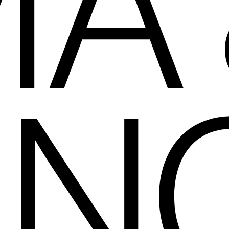
A 
AN