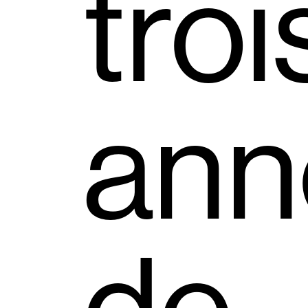
tro
ann