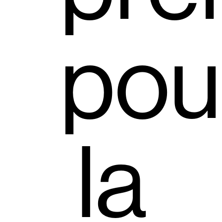
pou
la