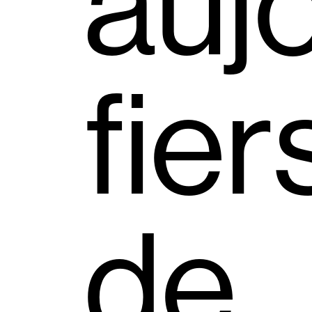
auj
fier
de