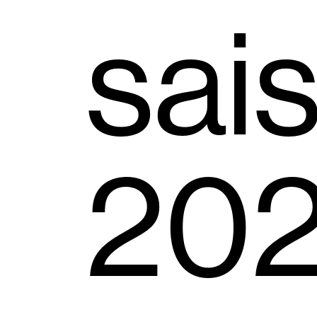
sai
202