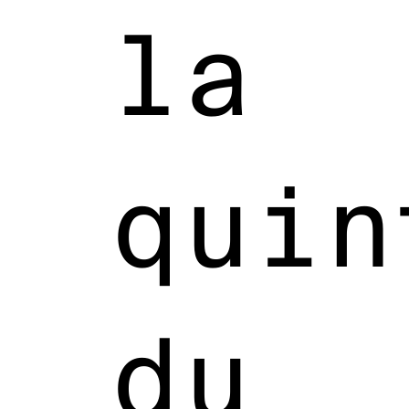
la
quin
du