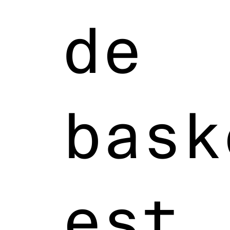
de
bask
est