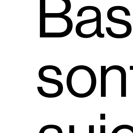
Bas
son