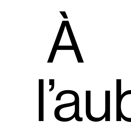
À
l’au