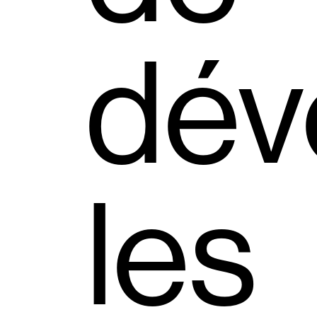
dév
les