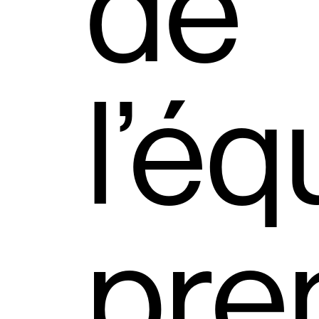
de
l’éq
pre