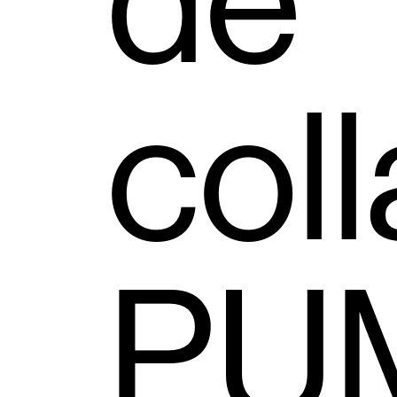
de
coll
PU