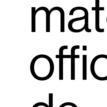
mat
offi