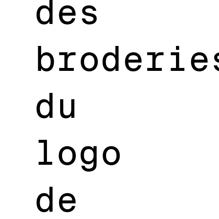
des
broderie
du
logo
de