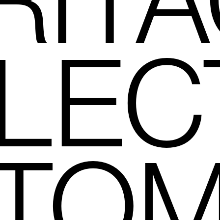
RITA
LEC
TO