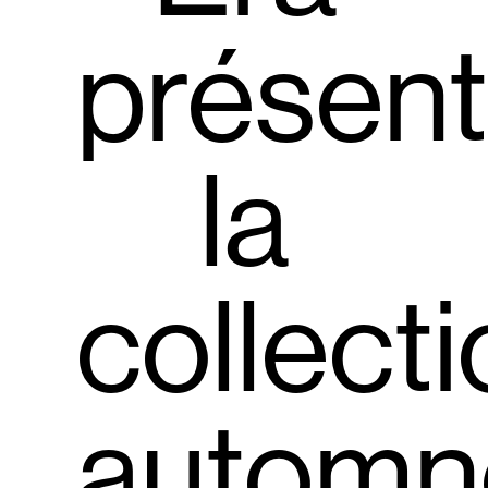
présen
la
collect
automn