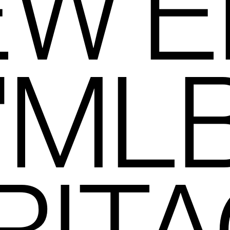
EW E
"ML