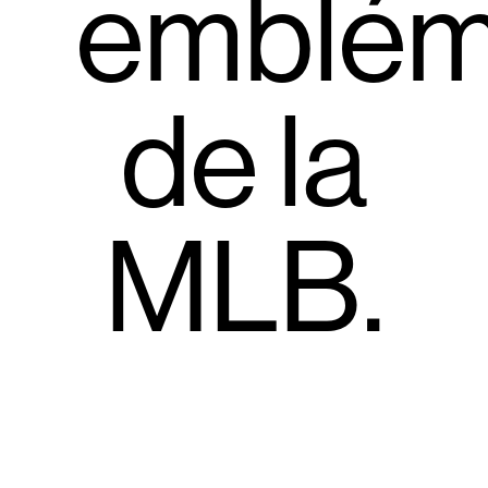
emblém
de la
MLB.