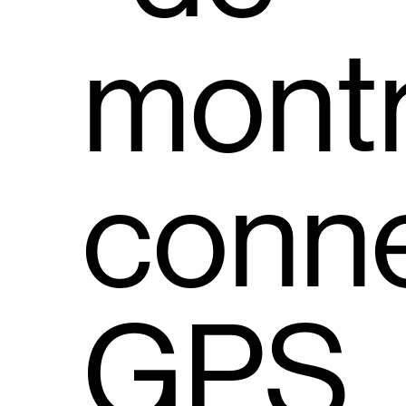
mont
conn
GPS