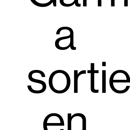
a
sorti
en