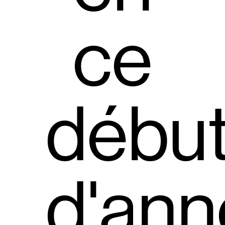
ce
débu
d'an