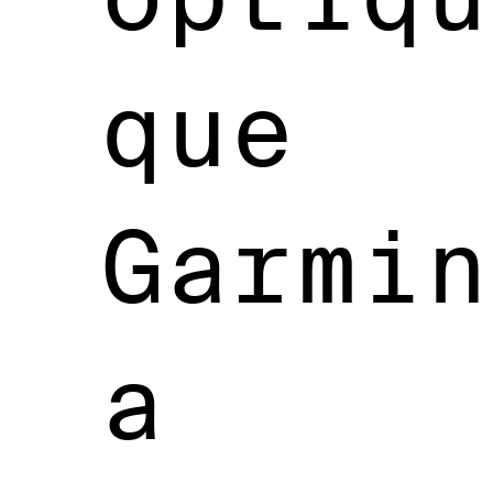
que
Garmin
a