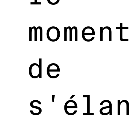
moment
de
s'élan