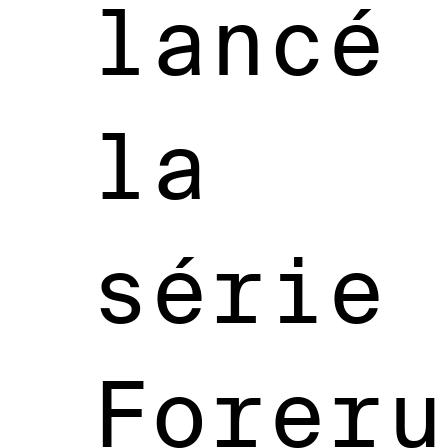
lancé
la
série
Foreru