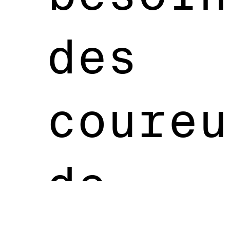
des
coureu
de