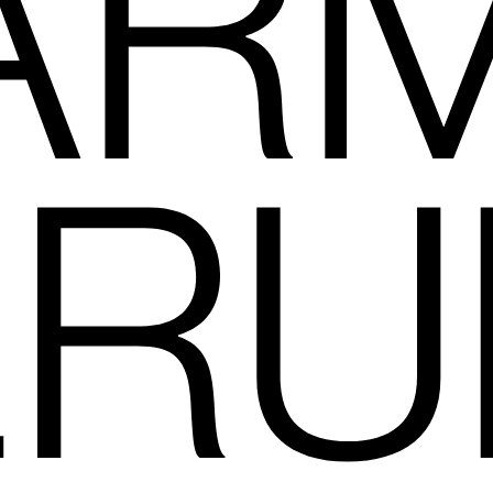
ARM
ERU