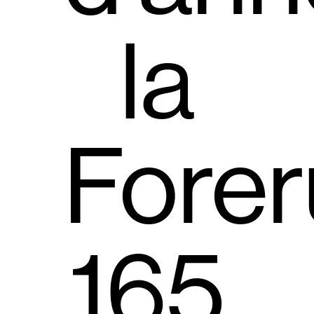
la
Fore
165,