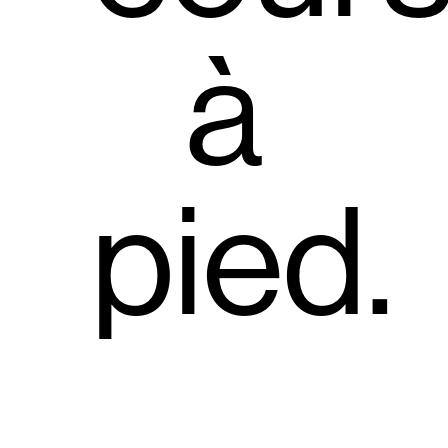
à
pied.