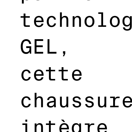
technolo
GEL,
cette
chaussur
intègre