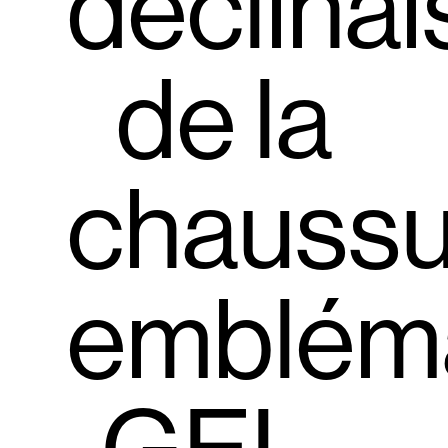
déclina
de la
chaussu
emblém