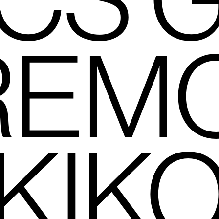
CS 
REMO
KIK