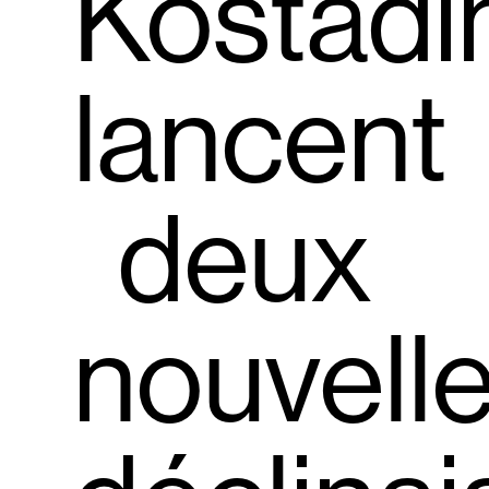
Kostadi
lancent
deux
nouvell