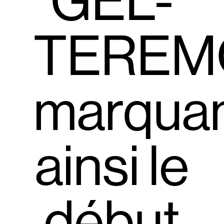
GEL-
TEREMO
marqua
ainsi le
début