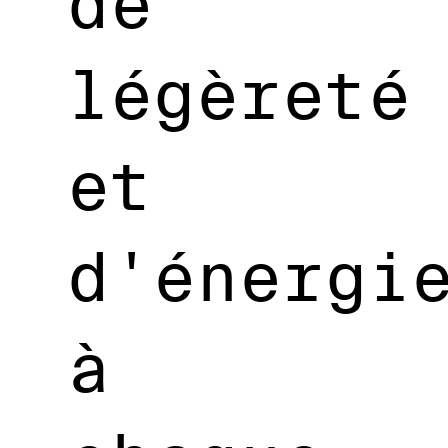
de
légèreté
et
d'énergi
à