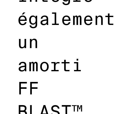
égalemen
un
amorti
FF
BLAST™️