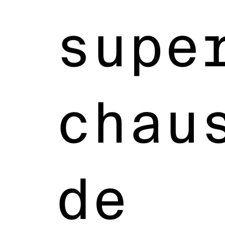
supe
chau
de