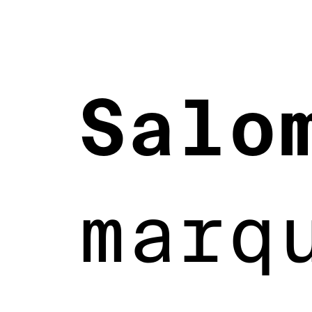
Salo
marq