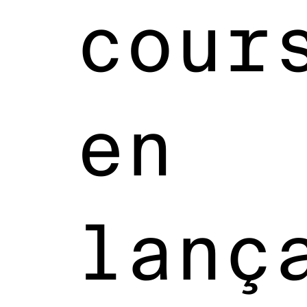
cour
en
lanç