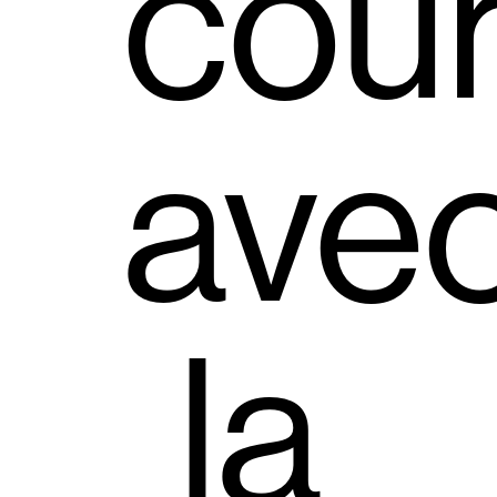
cou
ave
la