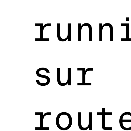
runn
sur
rout