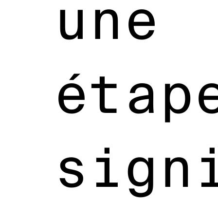
une
étap
sign