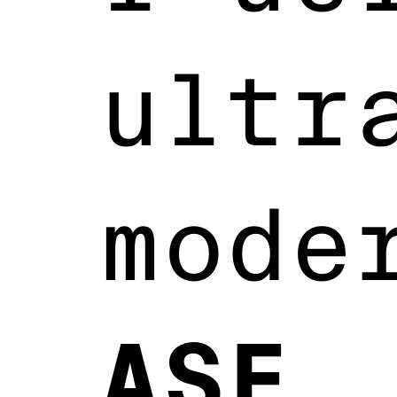
ultr
mode
ASF