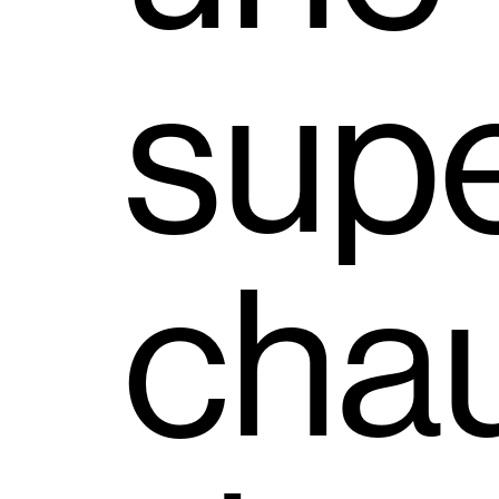
sup
cha