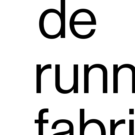
de
runn
fabr