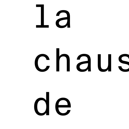
la
chau
de