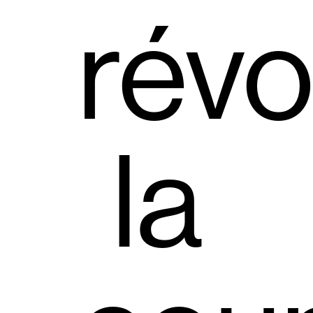
révo
la