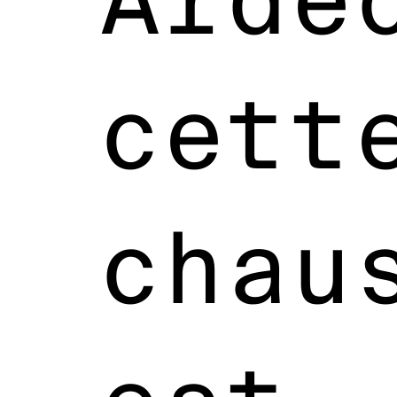
cett
chau