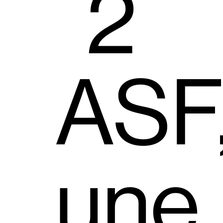
2
ASF
une