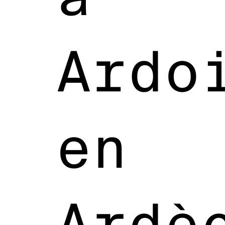
Ardo
en
Ardè