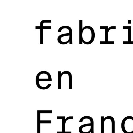
fabr
en
Fran