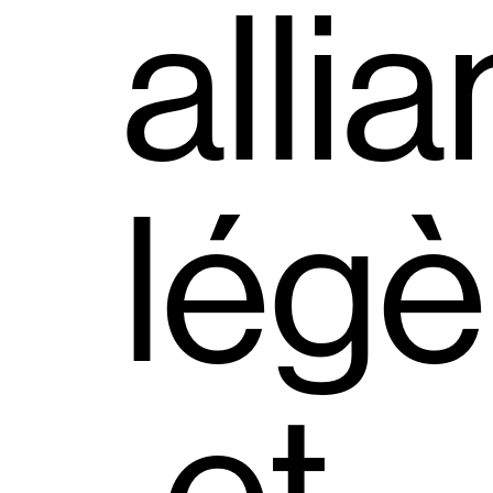
allia
légè