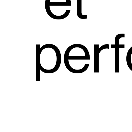
et
per