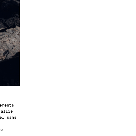
ements
0
allie
el sans
de