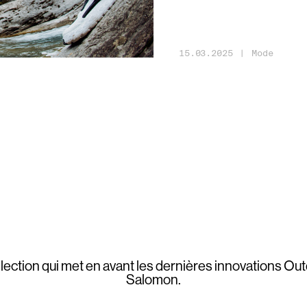
15
.
03
.
2025
|
Mode
lection qui met en avant les dernières innovations Ou
Salomon.