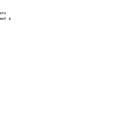
ans
met à