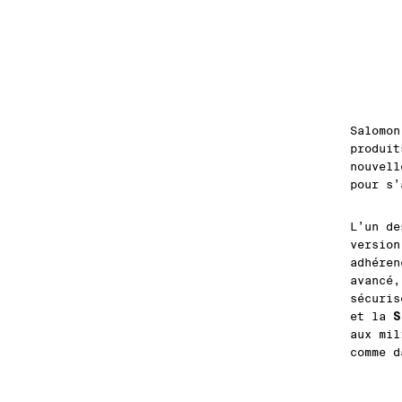
Salomon
produit
nouvell
pour s’
L’un de
version
adhéren
avancé,
sécuris
S
et la
aux mil
comme d