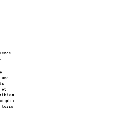
lence
.
e
 une
is
 et
hibian
adapter
 terre