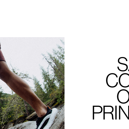
CO
O
PRI