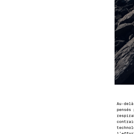
Au-delà
pensés 
respira
contra
techno
l’effor