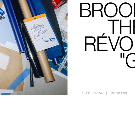
BROOK
TH
RÉVO
"
17
.
06
.
2024
|
Running