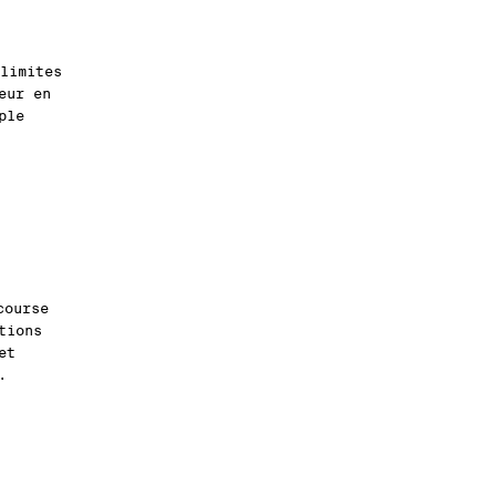
limites
eur en
ple
course
tions
et
.