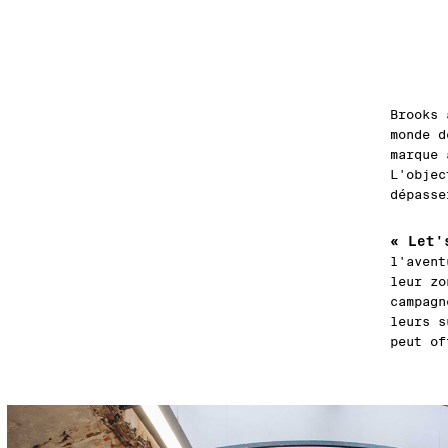
Brooks 
monde d
marque 
L'objec
dépasse
« Let'
l'avent
leur zo
campagn
leurs s
peut of