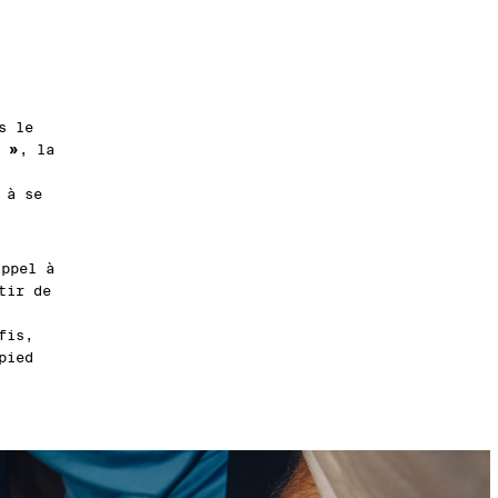
s le
 »
, la
 à se
ppel à
tir de
fis,
pied